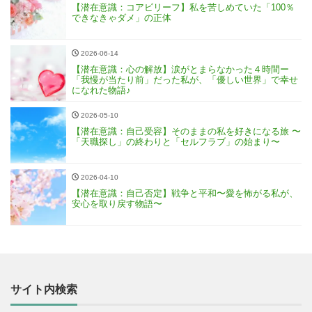
【潜在意識：コアビリーフ】私を苦しめていた「100％
できなきゃダメ」の正体
2026-06-14
【潜在意識：心の解放】涙がとまらなかった４時間ー
「我慢が当たり前」だった私が、「優しい世界」で幸せ
になれた物語♪
2026-05-10
【潜在意識：自己受容】そのままの私を好きになる旅 〜
「天職探し」の終わりと「セルフラブ」の始まり〜
2026-04-10
【潜在意識：自己否定】戦争と平和〜愛を怖がる私が、
安心を取り戻す物語〜
サイト内検索