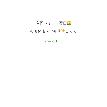
入門セミナー翌日
心も体もスッキリ
してて
ビックリ！