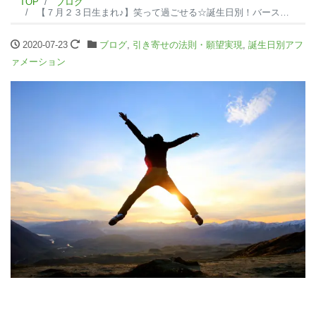
TOP
ブログ
【７月２３日生まれ♪】笑って過ごせる☆誕生日別！バースデーアファメーション☆
2020-07-23
ブログ
,
引き寄せの法則・願望実現
,
誕生日別アフ
ァメーション