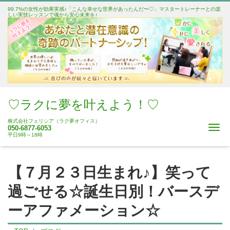
99.7%の女性が効果実感♪「こんな幸せな世界があったんだ〜♡」マスタートレーナーとの楽
しい実技レッスンで魂から安心未来を♪
♡ラクに夢を叶えよう！♡
株式会社フェリシア（ラク夢オフィス）
Me
050-6877-6053
平日9時～18時
【７月２３日生まれ♪】笑って
過ごせる☆誕生日別！バースデ
ーアファメーション☆