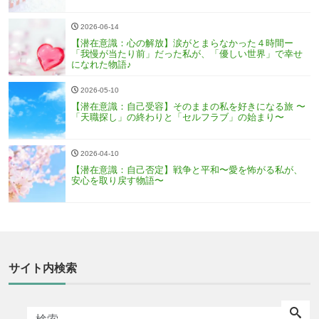
2026-06-14
【潜在意識：心の解放】涙がとまらなかった４時間ー
「我慢が当たり前」だった私が、「優しい世界」で幸せ
になれた物語♪
2026-05-10
【潜在意識：自己受容】そのままの私を好きになる旅 〜
「天職探し」の終わりと「セルフラブ」の始まり〜
2026-04-10
【潜在意識：自己否定】戦争と平和〜愛を怖がる私が、
安心を取り戻す物語〜
サイト内検索