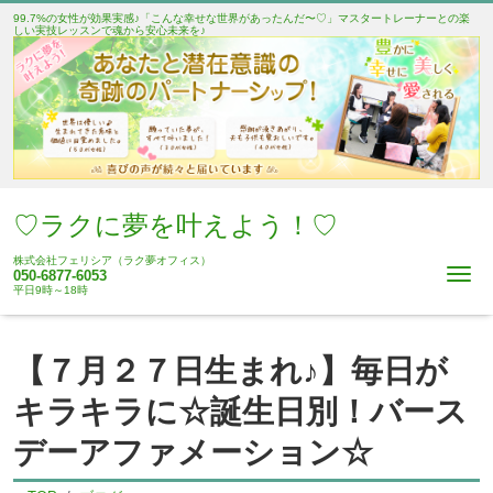
99.7%の女性が効果実感♪「こんな幸せな世界があったんだ〜♡」マスタートレーナーとの楽
しい実技レッスンで魂から安心未来を♪
♡ラクに夢を叶えよう！♡
株式会社フェリシア（ラク夢オフィス）
Me
050-6877-6053
平日9時～18時
【７月２７日生まれ♪】毎日が
キラキラに☆誕生日別！バース
デーアファメーション☆