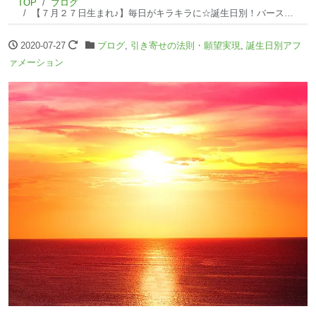
TOP
ブログ
【７月２７日生まれ♪】毎日がキラキラに☆誕生日別！バースデーアファメーション☆
2020-07-27
ブログ
,
引き寄せの法則・願望実現
,
誕生日別アフ
ァメーション