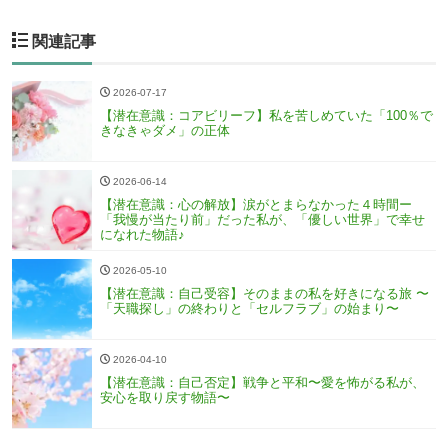
関連記事
2026-07-17
【潜在意識：コアビリーフ】私を苦しめていた「100％で
きなきゃダメ」の正体
2026-06-14
【潜在意識：心の解放】涙がとまらなかった４時間ー
「我慢が当たり前」だった私が、「優しい世界」で幸せ
になれた物語♪
2026-05-10
【潜在意識：自己受容】そのままの私を好きになる旅 〜
「天職探し」の終わりと「セルフラブ」の始まり〜
2026-04-10
【潜在意識：自己否定】戦争と平和〜愛を怖がる私が、
安心を取り戻す物語〜