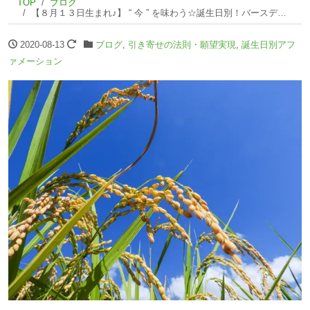
TOP
ブログ
【８月１３日生まれ♪】 “ 今 ” を味わう☆誕生日別！バースデーアファメーション☆
2020-08-13
ブログ
,
引き寄せの法則・願望実現
,
誕生日別アフ
ァメーション