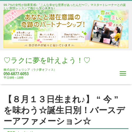
99.7%の女性が効果実感♪「こんな幸せな世界があったんだ〜♡」マスタートレーナーとの楽
しい実技レッスンで魂から安心未来を♪
♡ラクに夢を叶えよう！♡
株式会社フェリシア（ラク夢オフィス）
Me
050-6877-6053
平日9時～18時
【８月１３日生まれ♪】 “ 今 ”
を味わう☆誕生日別！バースデ
ーアファメーション☆