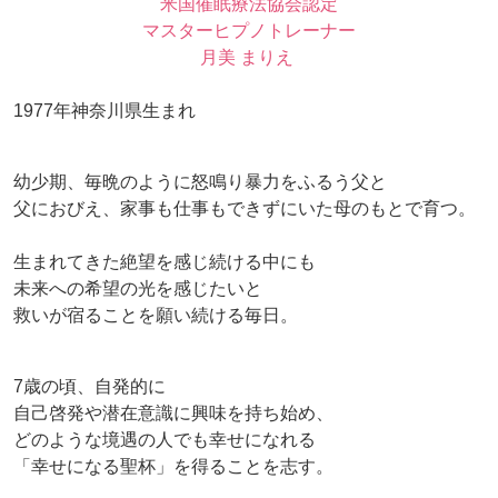
米国催眠療法協会認定
マスターヒプノトレーナー
月美 まりえ
1977年神奈川県生まれ
幼少期、毎晩のように怒鳴り暴力をふるう父と
父におびえ、家事も仕事もできずにいた母のもとで育つ。
生まれてきた絶望を感じ続ける中にも
未来への希望の光を感じたいと
救いが宿ることを願い続ける毎日。
7歳の頃、自発的に
自己啓発や潜在意識に興味を持ち始め、
どのような境遇の人でも幸せになれる
「幸せになる聖杯」を得ることを志す。