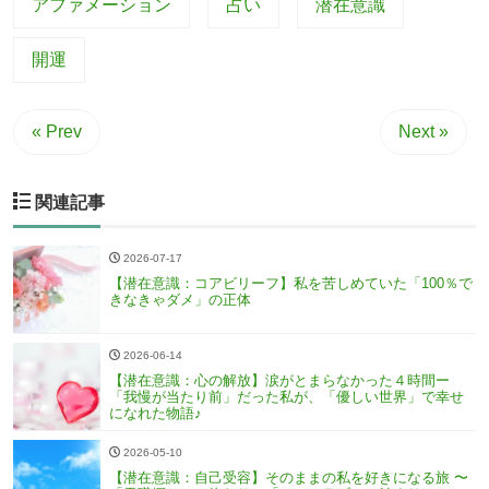
アファメーション
占い
潜在意識
開運
« Prev
Next »
関連記事
2026-07-17
【潜在意識：コアビリーフ】私を苦しめていた「100％で
きなきゃダメ」の正体
2026-06-14
【潜在意識：心の解放】涙がとまらなかった４時間ー
「我慢が当たり前」だった私が、「優しい世界」で幸せ
になれた物語♪
2026-05-10
【潜在意識：自己受容】そのままの私を好きになる旅 〜