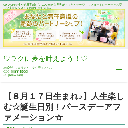
99.7%の女性が効果実感♪「こんな幸せな世界があったんだ〜♡」マスタートレーナーとの楽
しい実技レッスンで魂から安心未来を♪
♡ラクに夢を叶えよう！♡
株式会社フェリシア（ラク夢オフィス）
Me
050-6877-6053
平日9時～18時
【８月１７日生まれ♪】人生楽し
む☆誕生日別！バースデーアフ
ァメーション☆