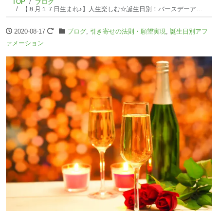
TOP
ブログ
【８月１７日生まれ♪】人生楽しむ☆誕生日別！バースデーアファメーション☆
2020-08-17
ブログ
,
引き寄せの法則・願望実現
,
誕生日別アフ
ァメーション