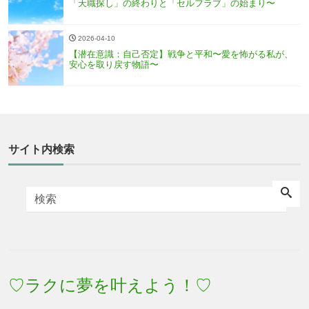
「天職探し」の終わりと「セルフラブ」の始まり〜
2026-04-10
【潜在意識：自己否定】戦争と平和〜愛を怖がる私が、
安心を取り戻す物語〜
サイト内検索
♡ラクに夢を叶えよう！♡