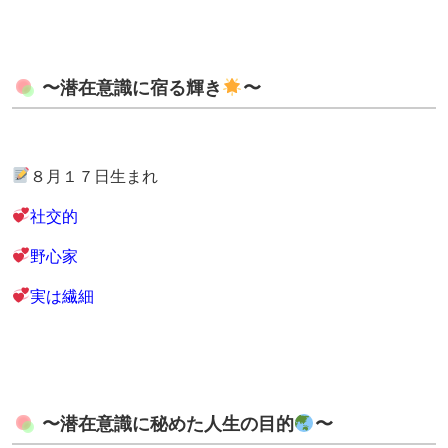
〜潜在意識に宿る輝き
〜
８月１７日生まれ
社交的
野心家
実は繊細
〜潜在意識に秘めた人生の目的
〜