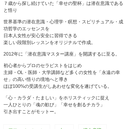
７歳から探し続けていた「幸せの聖杯」は潜在意識である
と悟り
世界基準の潜在意識・心理学・瞑想・スピリチュアル・成
功哲学のエッセンスを
日本人女性が安心安全に習得できる
楽しい段階別レッスンをオリジナルで作成。
2012年に「潜在意識マスター講座」を開講するに至る。
初心者からプロのセラピストをはじめ
主婦・OL・医師・大学講師など多くの女性を「永遠の幸
せ」の高い悟りの境地へと導き
ほぼ100%の受講生がしあわせな変化を遂げている。
「心・カラダ・たましい」をホリスティックに捉え
一人ひとりの「魂の歓び」「幸せを創るチカラ」
引き出すことがモットー。