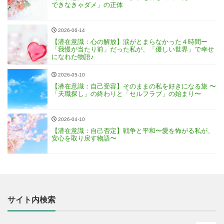
できなきゃダメ」の正体
2026-06-14
【潜在意識：心の解放】涙がとまらなかった４時間ー
「我慢が当たり前」だった私が、「優しい世界」で幸せ
になれた物語♪
2026-05-10
【潜在意識：自己受容】そのままの私を好きになる旅 〜
「天職探し」の終わりと「セルフラブ」の始まり〜
2026-04-10
【潜在意識：自己否定】戦争と平和〜愛を怖がる私が、
安心を取り戻す物語〜
サイト内検索