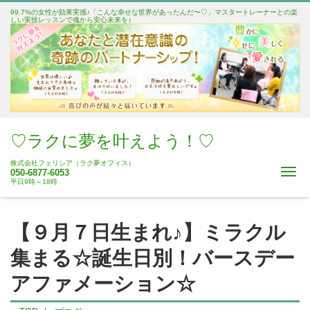
99.7%の女性が効果実感♪「こんな幸せな世界があったんだ〜♡」マスタートレーナーとの楽
しい実技レッスンで魂から安心未来を♪
♡ラクに夢を叶えよう！♡
株式会社フェリシア（ラク夢オフィス）
Me
050-6877-6053
平日9時～18時
【９月７日生まれ♪】ミラクル
集まる☆誕生日別！バースデー
アファメーション☆