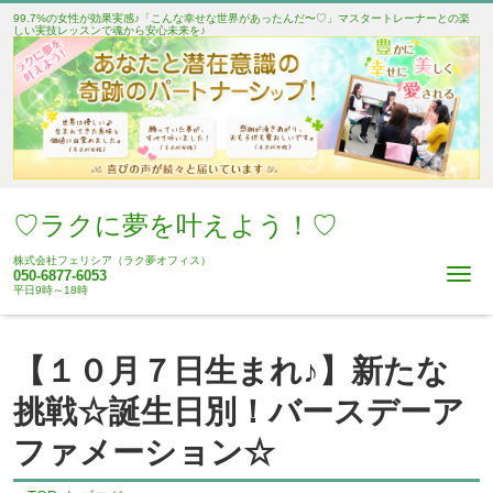
99.7%の女性が効果実感♪「こんな幸せな世界があったんだ〜♡」マスタートレーナーとの楽
しい実技レッスンで魂から安心未来を♪
♡ラクに夢を叶えよう！♡
株式会社フェリシア（ラク夢オフィス）
Me
050-6877-6053
平日9時～18時
【１０月７日生まれ♪】新たな
挑戦☆誕生日別！バースデーア
ファメーション☆