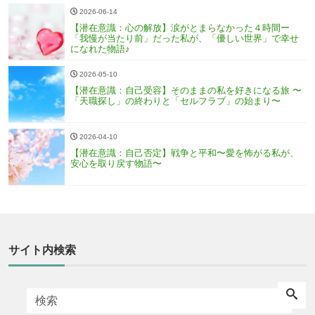
2026-06-14
【潜在意識：心の解放】涙がとまらなかった４時間ー
「我慢が当たり前」だった私が、「優しい世界」で幸せ
になれた物語♪
2026-05-10
【潜在意識：自己受容】そのままの私を好きになる旅 〜
「天職探し」の終わりと「セルフラブ」の始まり〜
2026-04-10
【潜在意識：自己否定】戦争と平和〜愛を怖がる私が、
安心を取り戻す物語〜
サイト内検索