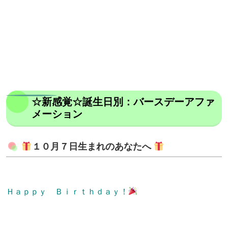
☆新感覚☆誕生日別：バースデーアファ
メーション
１０月７日生まれのあなたへ
Ｈａｐｐｙ Ｂｉｒｔｈｄａｙ！