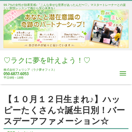
99.7%の女性が効果実感♪「こんな幸せな世界があったんだ〜♡」マスタートレーナーとの楽
しい実技レッスンで魂から安心未来を♪
♡ラクに夢を叶えよう！♡
株式会社フェリシア（ラク夢オフィス）
Me
050-6877-6053
平日9時～18時
【１０月１２日生まれ♪】ハッ
ピーたくさん☆誕生日別！バー
スデーアファメーション☆