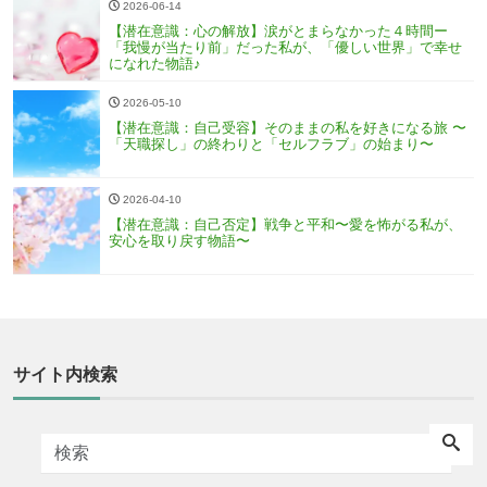
2026-06-14
【潜在意識：心の解放】涙がとまらなかった４時間ー
「我慢が当たり前」だった私が、「優しい世界」で幸せ
になれた物語♪
2026-05-10
【潜在意識：自己受容】そのままの私を好きになる旅 〜
「天職探し」の終わりと「セルフラブ」の始まり〜
2026-04-10
【潜在意識：自己否定】戦争と平和〜愛を怖がる私が、
安心を取り戻す物語〜
サイト内検索