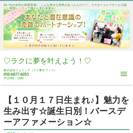
99.7%の女性が効果実感♪「こんな幸せな世界があったんだ〜♡」マスタートレーナーとの楽
しい実技レッスンで魂から安心未来を♪
♡ラクに夢を叶えよう！♡
株式会社フェリシア（ラク夢オフィス）
Me
050-6877-6053
平日9時～18時
【１０月１７日生まれ♪】魅力を
生み出す☆誕生日別！バースデ
ーアファメーション☆