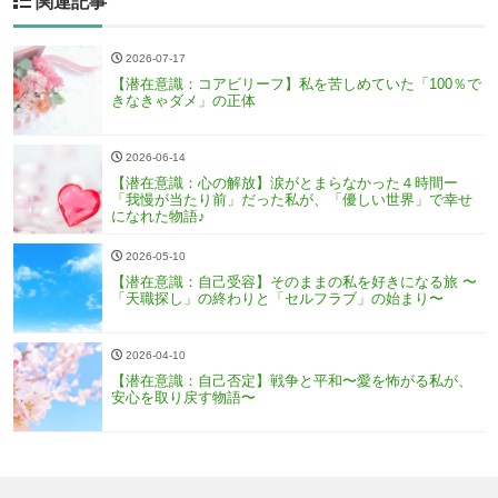
関連記事
2026-07-17
【潜在意識：コアビリーフ】私を苦しめていた「100％で
きなきゃダメ」の正体
2026-06-14
【潜在意識：心の解放】涙がとまらなかった４時間ー
「我慢が当たり前」だった私が、「優しい世界」で幸せ
になれた物語♪
2026-05-10
【潜在意識：自己受容】そのままの私を好きになる旅 〜
「天職探し」の終わりと「セルフラブ」の始まり〜
2026-04-10
【潜在意識：自己否定】戦争と平和〜愛を怖がる私が、
安心を取り戻す物語〜