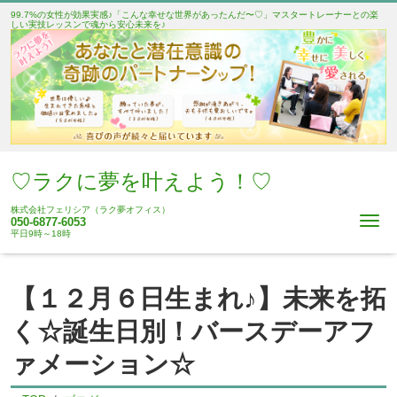
99.7%の女性が効果実感♪「こんな幸せな世界があったんだ〜♡」マスタートレーナーとの楽
しい実技レッスンで魂から安心未来を♪
♡ラクに夢を叶えよう！♡
株式会社フェリシア（ラク夢オフィス）
Me
050-6877-6053
平日9時～18時
【１２月６日生まれ♪】未来を拓
く☆誕生日別！バースデーアフ
ァメーション☆