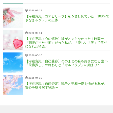
2026-07-17
【潜在意識：コアビリーフ】私を苦しめていた「100％で
きなきゃダメ」の正体
2026-06-14
【潜在意識：心の解放】涙がとまらなかった４時間ー
「我慢が当たり前」だった私が、「優しい世界」で幸せ
になれた物語♪
2026-05-10
【潜在意識：自己受容】そのままの私を好きになる旅 〜
「天職探し」の終わりと「セルフラブ」の始まり〜
2026-04-10
【潜在意識：自己否定】戦争と平和〜愛を怖がる私が、
安心を取り戻す物語〜