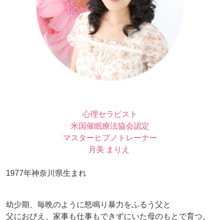
心理セラピスト
米国催眠療法協会認定
マスターヒプノトレーナー
月美 まりえ
1977年神奈川県生まれ
幼少期、毎晩のように怒鳴り暴力をふるう父と
父におびえ、家事も仕事もできずにいた母のもとで育つ。