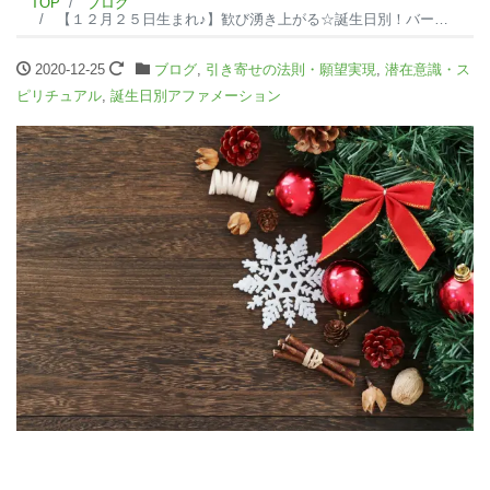
TOP
ブログ
【１２月２５日生まれ♪】歓び湧き上がる☆誕生日別！バースデーアファメーション☆
2020-12-25
ブログ
,
引き寄せの法則・願望実現
,
潜在意識・ス
ピリチュアル
,
誕生日別アファメーション