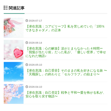
関連記事
2026-07-17
【潜在意識：コアビリーフ】私を苦しめていた「100％
できなきゃダメ」の正体
2026-06-14
【潜在意識：心の解放】涙がとまらなかった４時間ー
「我慢が当たり前」だった私が、「優しい世界」で幸せ
になれた物語♪
2026-05-10
【潜在意識：自己受容】そのままの私を好きになる旅 〜
「天職探し」の終わりと「セルフラブ」の始まり〜
2026-04-10
【潜在意識：自己否定】戦争と平和〜愛を怖がる私が、
安心を取り戻す物語〜