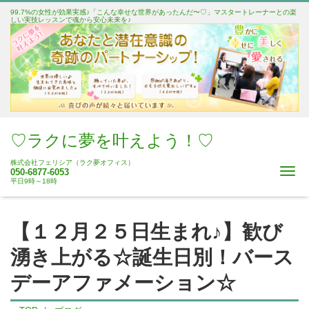
99.7%の女性が効果実感♪「こんな幸せな世界があったんだ〜♡」マスタートレーナーとの楽
しい実技レッスンで魂から安心未来を♪
♡ラクに夢を叶えよう！♡
株式会社フェリシア（ラク夢オフィス）
Me
050-6877-6053
平日9時～18時
【１２月２５日生まれ♪】歓び
湧き上がる☆誕生日別！バース
デーアファメーション☆