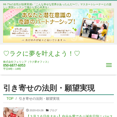
99.7%の女性が効果実感♪「こんな幸せな世界があったんだ〜♡」マスタートレーナーとの楽
しい実技レッスンで魂から安心未来を♪
♡ラクに夢を叶えよう！♡
株式会社フェリシア（ラク夢オフィス）
Me
050-6877-6053
平日9時～18時
引き寄せの法則・願望実現
TOP
引き寄せの法則・願望実現
2020-03-26
ブログ
【３月２６日生まれ♪】自分を愛でる☆誕生日別！バース