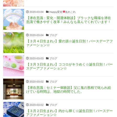
2020-03-04
Happy変化
あれこれ
【潜在意識：変化・開運体験談】ブラックな職場を潜在
意識で働きやすく改革！みんなも喜んでくれています！
2020-03-04
ブログ
【３月４日生まれ♪】愛の源☆誕生日別！バースデーアフ
ァメーション☆
2020-03-03
ブログ
【３月３日生まれ♪】ココロがキラめく☆誕生日別！バー
スデーアファメーション☆
2020-03-02
ブログ
【潜在意識：セミナー体験談】父に鬼の形相で叱られ続
けている時間は、地獄の時間でした。
2020-03-02
ブログ
【３月２日生まれ♪】内から輝く☆誕生日別！バースデー
アファメーション☆