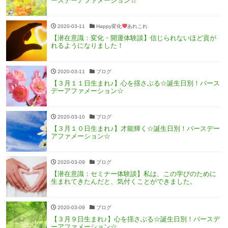
ースデーアファメーション☆
2020-03-11
Happy変化
あれこれ
【潜在意識：変化・開運体験談】信じられないほど貢が
れるようになりました！
2020-03-11
ブログ
【３月１１日生まれ♪】心を揺さぶる☆誕生日別！バース
デーアファメーション☆
2020-03-10
ブログ
【３月１０日生まれ♪】才能輝く☆誕生日別！バースデー
アファメーション☆
2020-03-09
ブログ
【潜在意識：セミナー体験談】私は、この学びのために
生まれてきたんだと、気付くことができました。
2020-03-09
ブログ
【３月９日生まれ♪】心を揺さぶる☆誕生日別！バースデ
ーアファメーション☆