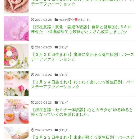
デーアファメーション☆
2020-03-25
Happy変化
あれこれ
【潜在意識：変化・開運体験談】自然と健康的に６キロ
痩せた！ 健康診断でも数値がたくさん改善しました♪
2020-03-25
ブログ
【３月２５日生まれ♪】魔法に変わる☆誕生日別！バース
デーアファメーション☆
2020-03-24
ブログ
【３月２４日生まれ♪】わくわく楽しむ☆誕生日別！バー
スデーアファメーション☆
2020-03-23
ブログ
【潜在意識：セミナー体験談】心とカラダが ゆるゆると
軽くなっていくのを感じました。
2020-03-23
ブログ
【３月２３日生まれ♪】未来が輝く☆誕生日別！バースデ