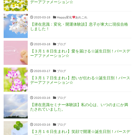
デーアファメーション☆
2020-03-18
Happy変化
あれこれ
【潜在意識：変化・開運体験談】息子が東大に現役合格
しました！
2020-03-18
ブログ
【３月１８日生まれ♪】愛を届ける☆誕生日別！バースデ
ーアファメーション☆
2020-03-17
ブログ
【３月１７日生まれ♪】想いが伝わる☆誕生日別！バース
デーアファメーション☆
2020-03-16
ブログ
【潜在意識セミナー体験談】私の心は、いつのまにか満
たされていました。
2020-03-16
ブログ
【３月１６日生まれ♪】笑顔で開運☆誕生日別！バースデ