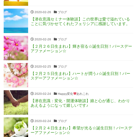
2020-02-26
ブログ
【潜在意識セミナー体験談】この世界は愛で溢れている
ことに気づかせてくれたフェリシアに感謝しています。
2020-02-26
ブログ
【２月２６日生まれ♪】輝き宿る☆誕生日別！バースデー
アファメーション☆
2020-02-25
ブログ
【２月２５日生まれ♪】ハートが潤う♪☆誕生日別！バー
スデーアファメーション☆
2020-02-24
Happy変化
あれこれ
【潜在意識：変化・開運体験談】娘と心が通じ、わかり
あえるようになって嬉しいです♪
2020-02-24
ブログ
【２月２４日生まれ♪】希望が光る☆誕生日別！バースデ
ーアファメーション☆