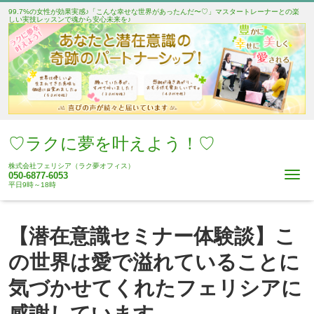
99.7%の女性が効果実感♪「こんな幸せな世界があったんだ〜♡」マスタートレーナーとの楽
しい実技レッスンで魂から安心未来を♪
♡ラクに夢を叶えよう！♡
株式会社フェリシア（ラク夢オフィス）
Me
050-6877-6053
平日9時～18時
【潜在意識セミナー体験談】こ
の世界は愛で溢れていることに
気づかせてくれたフェリシアに
感謝しています。