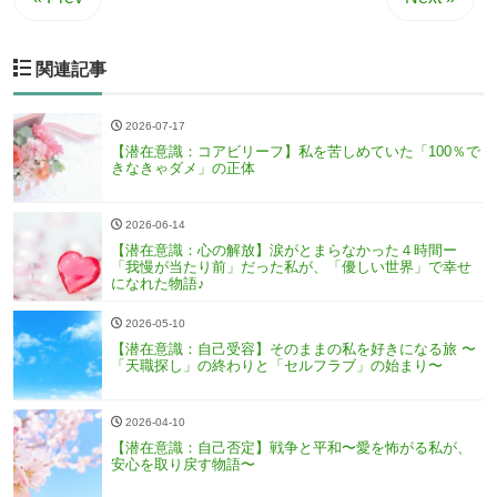
関連記事
2026-07-17
【潜在意識：コアビリーフ】私を苦しめていた「100％で
きなきゃダメ」の正体
2026-06-14
【潜在意識：心の解放】涙がとまらなかった４時間ー
「我慢が当たり前」だった私が、「優しい世界」で幸せ
になれた物語♪
2026-05-10
【潜在意識：自己受容】そのままの私を好きになる旅 〜
「天職探し」の終わりと「セルフラブ」の始まり〜
2026-04-10
【潜在意識：自己否定】戦争と平和〜愛を怖がる私が、
安心を取り戻す物語〜