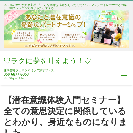
99.7%の女性が効果実感♪「こんな幸せな世界があったんだ〜♡」マスタートレーナーとの楽
しい実技レッスンで魂から安心未来を♪
♡ラクに夢を叶えよう！♡
株式会社フェリシア（ラク夢オフィス）
Me
050-6877-6053
平日9時～18時
【潜在意識体験入門セミナー】
全ての意思決定に関係している
とわかり、身近なものになりま
した。