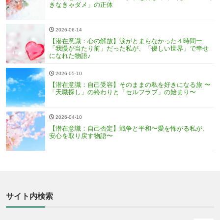
きなきゃダメ」の正体
2026-06-14
【潜在意識：心の解放】涙がとまらなかった４時間ー
「我慢が当たり前」だった私が、「優しい世界」で幸せ
になれた物語♪
2026-05-10
【潜在意識：自己受容】そのままの私を好きになる旅 〜
「天職探し」の終わりと「セルフラブ」の始まり〜
2026-04-10
【潜在意識：自己否定】戦争と平和〜愛を怖がる私が、
安心を取り戻す物語〜
サイト内検索