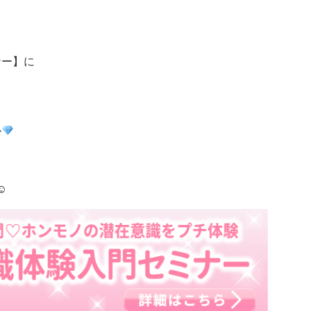
ナー】に
か
☺