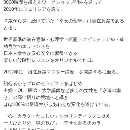
3000時間を超えるワークショップ開催を通して
2010年にフェリシアを設立。
７歳から探し続けていた「幸せの聖杯」は潜在意識である
と悟り
世界基準の潜在意識・心理学・瞑想・スピリチュアル・成
功哲学のエッセンスを
日本人女性が安心安全に習得できる
楽しい段階別レッスンをオリジナルで作成。
2012年に「潜在意識マスター講座」を開講するに至る。
初心者からプロのセラピストをはじめ
主婦・OL・医師・大学講師など多くの女性を「永遠の幸
せ」の高い悟りの境地へと導き
ほぼ100%の受講生がしあわせな変化を遂げている。
「心・カラダ・たましい」をホリスティックに捉え
一人ひとりの「魂の歓び」「幸せを創るチカラ」
引き出すことがモットー。