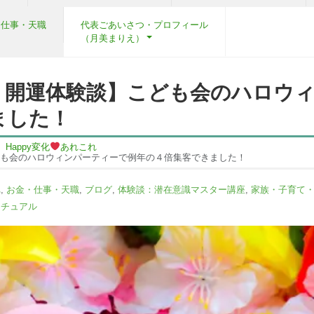
・仕事・天職
代表ごあいさつ・プロフィール
（月美まりえ）
・開運体験談】こども会のハロウ
ました！
Happy変化
あれこれ
も会のハロウィンパーティーで例年の４倍集客できました！
れ
,
お金・仕事・天職
,
ブログ
,
体験談：潜在意識マスター講座
,
家族・子育て
リチュアル