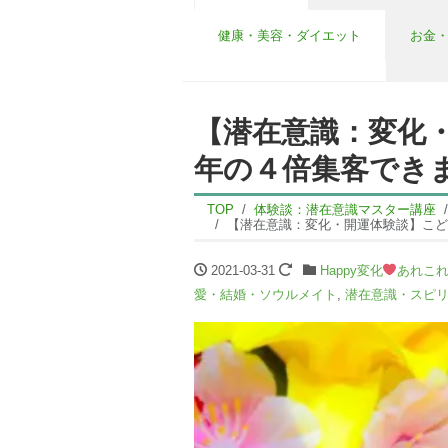
健康・美容・ダイエット
お金
【潜在意識：変化
年の４倍集客でき
TOP
体験談：潜在意識マスター講座
【潜在意識：変化・開運体験談】こど
2021-03-31
Happy変化
あれこ
愛・結婚・ソウルメイト
,
潜在意識・スピ