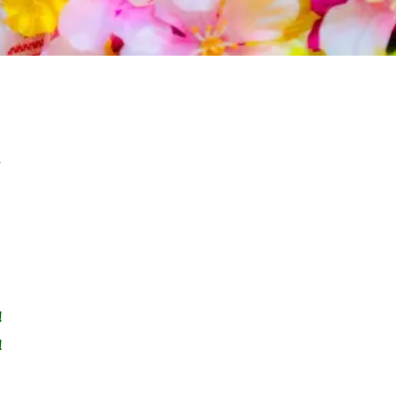
に
！
！