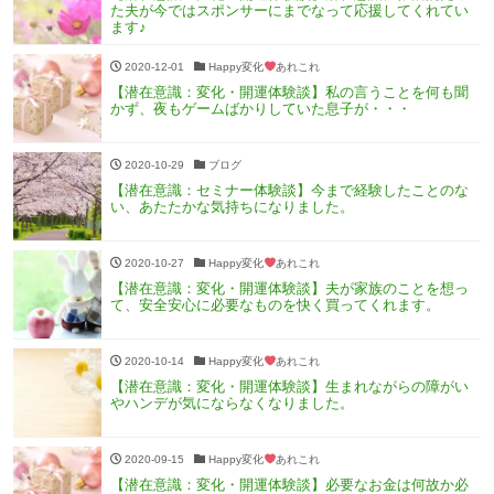
た夫が今ではスポンサーにまでなって応援してくれてい
ます♪
2020-12-01
Happy変化
あれこれ
【潜在意識：変化・開運体験談】私の言うことを何も聞
かず、夜もゲームばかりしていた息子が・・・
2020-10-29
ブログ
【潜在意識：セミナー体験談】今まで経験したことのな
い、あたたかな気持ちになりました。
2020-10-27
Happy変化
あれこれ
【潜在意識：変化・開運体験談】夫が家族のことを想っ
て、安全安心に必要なものを快く買ってくれます。
2020-10-14
Happy変化
あれこれ
【潜在意識：変化・開運体験談】生まれながらの障がい
やハンデが気にならなくなりました。
2020-09-15
Happy変化
あれこれ
【潜在意識：変化・開運体験談】必要なお金は何故か必