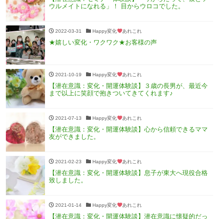
ウルメイトになれる」！ 目からウロコでした。
2022-03-31
Happy変化
あれこれ
★嬉しい変化・ワクワク★お客様の声
2021-10-19
Happy変化
あれこれ
【潜在意識：変化・開運体験談】３歳の長男が、最近今
まで以上に笑顔で抱きついてきてくれます♪
2021-07-13
Happy変化
あれこれ
【潜在意識：変化・開運体験談】心から信頼できるママ
友ができました。
2021-02-23
Happy変化
あれこれ
【潜在意識：変化・開運体験談】息子が東大へ現役合格
致しました。
2021-01-14
Happy変化
あれこれ
【潜在意識：変化・開運体験談】潜在意識に懐疑的だっ