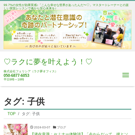
99.7%の女性が効果実感♪「こんな幸せな世界があったんだ〜♡」マスタートレーナーとの楽
しい実技レッスンで魂から安心未来を♪
♡ラクに夢を叶えよう！♡
株式会社フェリシア（ラク夢オフィス）
Me
050-6877-6053
平日9時～18時
タグ:
子供
TOP
タグ:
子供
2024-03-07
ブログ
【潜在意識：セミナー体験談】「今からだって、彼とソ