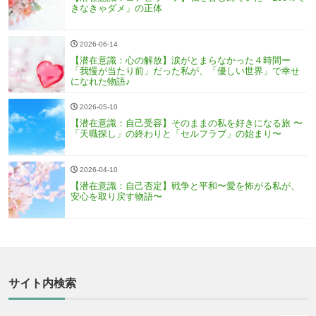
きなきゃダメ」の正体
2026-06-14
【潜在意識：心の解放】涙がとまらなかった４時間ー
「我慢が当たり前」だった私が、「優しい世界」で幸せ
になれた物語♪
2026-05-10
【潜在意識：自己受容】そのままの私を好きになる旅 〜
「天職探し」の終わりと「セルフラブ」の始まり〜
2026-04-10
【潜在意識：自己否定】戦争と平和〜愛を怖がる私が、
安心を取り戻す物語〜
サイト内検索