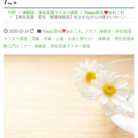
TOP
体験談：潜在意識マスター講座
Happy変化
あれこれ
【潜在意識：変化・開運体験談】生まれながらの障がいやハンデが気にならなくなりました。
2020-10-14
Happy変化
あれこれ
,
ブログ
,
体験談・潜在意識
マスター講座（初級・中級・上級・お金と豊かさ）
,
体験談・潜在意識体
験入門セミナー
,
体験談：潜在意識マスター講座