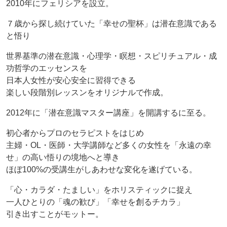
2010年にフェリシアを設立。
７歳から探し続けていた「幸せの聖杯」は潜在意識である
と悟り
世界基準の潜在意識・心理学・瞑想・スピリチュアル・成
功哲学のエッセンスを
日本人女性が安心安全に習得できる
楽しい段階別レッスンをオリジナルで作成。
2012年に「潜在意識マスター講座」を開講するに至る。
初心者からプロのセラピストをはじめ
主婦・OL・医師・大学講師など多くの女性を「永遠の幸
せ」の高い悟りの境地へと導き
ほぼ100%の受講生がしあわせな変化を遂げている。
「心・カラダ・たましい」をホリスティックに捉え
一人ひとりの「魂の歓び」「幸せを創るチカラ」
引き出すことがモットー。