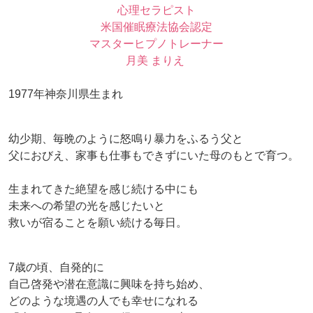
心理セラピスト
米国催眠療法協会認定
マスターヒプノトレーナー
月美 まりえ
1977年神奈川県生まれ
幼少期、毎晩のように怒鳴り暴力をふるう父と
父におびえ、家事も仕事もできずにいた母のもとで育つ。
生まれてきた絶望を感じ続ける中にも
未来への希望の光を感じたいと
救いが宿ることを願い続ける毎日。
7歳の頃、自発的に
自己啓発や潜在意識に興味を持ち始め、
どのような境遇の人でも幸せになれる