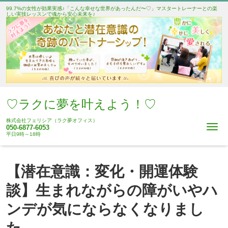
99.7%の女性が効果実感♪「こんな幸せな世界があったんだ〜♡」マスタートレーナーとの楽
しい実技レッスンで魂から安心未来を♪
♡ラクに夢を叶えよう！♡
株式会社フェリシア（ラク夢オフィス）
Me
050-6877-6053
平日9時～18時
【潜在意識：変化・開運体験
談】生まれながらの障がいやハ
ンデが気にならなくなりまし
た。