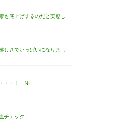
康も底上げするのだと実感し
嬉しさでいっぱいになりまし
・・！！NI
血チェック）