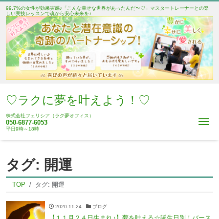
99.7%の女性が効果実感♪「こんな幸せな世界があったんだ〜♡」マスタートレーナーとの楽
しい実技レッスンで魂から安心未来を♪
♡ラクに夢を叶えよう！♡
株式会社フェリシア（ラク夢オフィス）
Me
050-6877-6053
平日9時～18時
タグ:
開運
TOP
タグ:
開運
2020-11-24
ブログ
【１１月２４日生まれ♪】夢を叶える☆誕生日別！バース