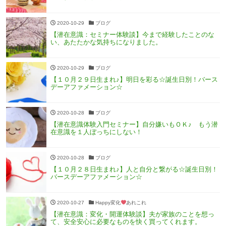
2020-10-29
ブログ
【潜在意識：セミナー体験談】今まで経験したことのな
い、あたたかな気持ちになりました。
2020-10-29
ブログ
【１０月２９日生まれ♪】明日を彩る☆誕生日別！バース
デーアファメーション☆
2020-10-28
ブログ
【潜在意識体験入門セミナー】自分嫌いもＯＫ♪ もう潜
在意識を１人ぼっちにしない！
2020-10-28
ブログ
【１０月２８日生まれ♪】人と自分と繋がる☆誕生日別！
バースデーアファメーション☆
2020-10-27
Happy変化
あれこれ
【潜在意識：変化・開運体験談】夫が家族のことを想っ
て、安全安心に必要なものを快く買ってくれます。