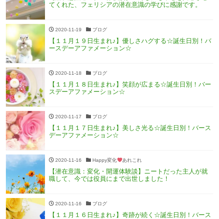
てくれた、フェリシアの潜在意識の学びに感謝です。
2020-11-19
ブログ
【１１月１９日生まれ♪】優しさハグする☆誕生日別！バ
ースデーアファメーション☆
2020-11-18
ブログ
【１１月１８日生まれ♪】笑顔が広まる☆誕生日別！バー
スデーアファメーション☆
2020-11-17
ブログ
【１１月１７日生まれ♪】美しさ光る☆誕生日別！バース
デーアファメーション☆
2020-11-16
Happy変化
あれこれ
【潜在意識：変化・開運体験談】ニートだった主人が就
職して、今では役員にまで出世しました！
2020-11-16
ブログ
【１１月１６日生まれ♪】奇跡が続く☆誕生日別！バース