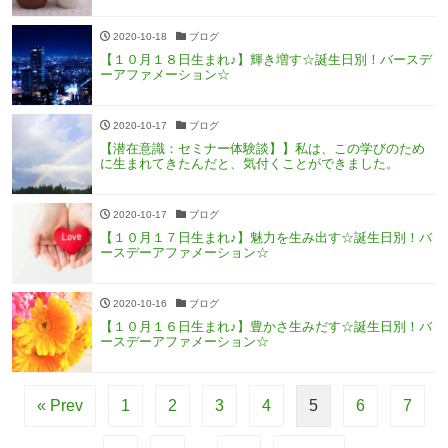
2020-10-18
ブログ
【１０月１８日生まれ♪】輝き増す☆誕生日別！バースデ
ーアファメーション☆
2020-10-17
ブログ
【潜在意識：セミナー体験談】】私は、この学びのため
に生まれてきたんだと、気付くことができました。
2020-10-17
ブログ
【１０月１７日生まれ♪】魅力を生み出す☆誕生日別！バ
ースデーアファメーション☆
2020-10-16
ブログ
【１０月１６日生まれ♪】豊かさ生みだす☆誕生日別！バ
ースデーアファメーション☆
« Prev
1
2
3
4
5
6
7