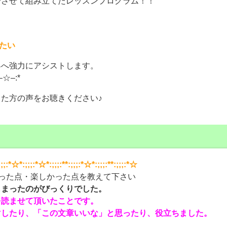
合させて組み立てたレッスンプログラム！！
したい
界へ強力にアシストします。
:–☆–:*
た方の声をお聴きください♪
☆*:;;;:*☆*:;;;:**:;;;:*☆*:;;;:**:;;;:*☆
った点・楽しかった点を教えて下さい
しまったのがびっくりでした。
を読ませて頂いたことです。
マしたり、「この文章いいな」と思ったり、役立ちました。