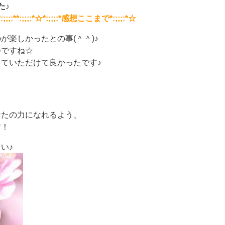
た♪
:*☆*:;;;:**:;;;:*☆*:;;;:*感想ここまで*:;;;:*☆
が楽しかったとの事(＾＾)♪
つですね☆
ていただけて良かったです♪
て
なたの力になれるよう、
す！
い♪