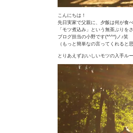
こんにちは！
先日実家で父親に、夕飯は何が食
「モツ煮込み」という無茶ぶりを
ブログ担当の小野です(*^^*)ノ♪笑
（もっと簡単なの言ってくれると
とりあえずおいしいモツの入手ル