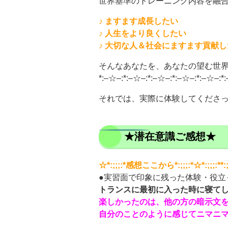
世界基準のトレーニング内容を融
♪ ますます成長したい
♪ 人生をより良くしたい
♪ 大切な人＆社会にますます貢献
そんなあなたを、あなたの望む世
*:–☆–:*:–☆–:*:–☆–:*:–☆–:*:–☆–:*
それでは、実際に体験してくださっ
★潜在意識ご感想★
☆*:;;;:*感想ここから*:;;;:*☆*:;;;:**:;;;:*
●実習面で印象に残った体験・役立
トランスに最初に入った時に寝て
楽しかったのは、他の方の暗示文
自分のことのように感じてニマニ