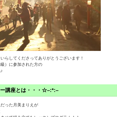
にいらしてくださってありがとうございます！
初級）に参加された方の
♪
ター講座とは・・・☆–:*:–
れだった月美まりえが
と