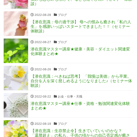
談）
2022-08-28
ブログ
【潜在意識：母の過干渉】 母への恨みも癒され「私の人
生」を感謝いっぱいスタートできました！！（セミナー
体験談）
2022-08-27
ブログ
潜在意識マスター講座★健康・美容・ダイエット関連変
化体験まとめ★
2022-08-26
ブログ
【潜在意識：べきねば思考】 「我慢は美徳」から卒業。
自分を人を深く慈しめるようになりました♪（セミナー体
験談）
2022-08-22
お金・仕事・天職
潜在意識マスター講座★仕事・資格・勉強関連変化体験
まとめ★
2022-08-19
ブログ
【潜在意識：生存禁止令】生きていていいのかな？
「還暦超え」の私も、子供の頃からの自己否定感が癒さ