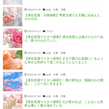
2022-07-19
お金・仕事・天職
【潜在意識：天職体験】専業主婦でも天職に出会えた、
その方法
2022-07-17
ブログ
【潜在意識マスター講座】潜在意識とは魂そのものであ
り、愛そのものでした。
2022-07-14
お金・仕事・天職
【潜在意識マスター講座】まるで愛のお花畑にいるよう
な幸せな気持ちで過ごせるようになりました
2022-07-10
お金・仕事・天職
【潜在意識マスター講座】一番の変化は「感謝の心の開
花」。この一言に尽きます。
2022-07-09
お金・仕事・天職
【潜在意識マスター講座】心が変われば、こんなにも世
界は優しく愛が溢れている