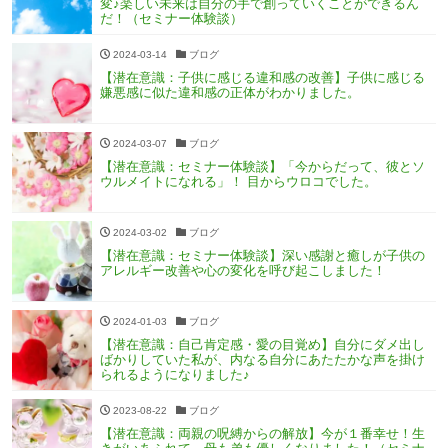
変♪楽しい未来は自分の手で創っていくことができるん
だ！（セミナー体験談）
2024-03-14
ブログ
【潜在意識：子供に感じる違和感の改善】子供に感じる
嫌悪感に似た違和感の正体がわかりました。
2024-03-07
ブログ
【潜在意識：セミナー体験談】「今からだって、彼とソ
ウルメイトになれる」！ 目からウロコでした。
2024-03-02
ブログ
【潜在意識：セミナー体験談】深い感謝と癒しが子供の
アレルギー改善や心の変化を呼び起こしました！
2024-01-03
ブログ
【潜在意識：自己肯定感・愛の目覚め】自分にダメ出し
ばかりしていた私が、内なる自分にあたたかな声を掛け
られるようになりました♪
2023-08-22
ブログ
【潜在意識：両親の呪縛からの解放】今が１番幸せ！生