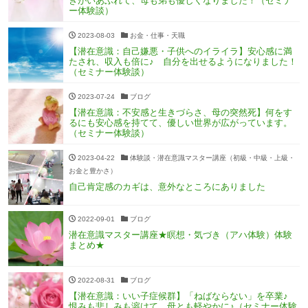
きがいあふれて、母も弟も優しくなりました！（セミナ
ー体験談）
2023-08-03
お金・仕事・天職
【潜在意識：自己嫌悪・子供へのイライラ】安心感に満
たされ、収入も倍に♪ 自分を出せるようになりました！
（セミナー体験談）
2023-07-24
ブログ
【潜在意識：不安感と生きづらさ、母の突然死】何をす
るにも安心感を持てて、優しい世界が広がっています。
（セミナー体験談）
2023-04-22
体験談・潜在意識マスター講座（初級・中級・上級・
お金と豊かさ）
自己肯定感のカギは、意外なところにありました
2022-09-01
ブログ
潜在意識マスター講座★瞑想・気づき（アハ体験）体験
まとめ★
2022-08-31
ブログ
【潜在意識：いい子症候群】「ねばならない」を卒業♪
恨みも悲しみも溶けて、母とも軽やかに♪（セミナー体験