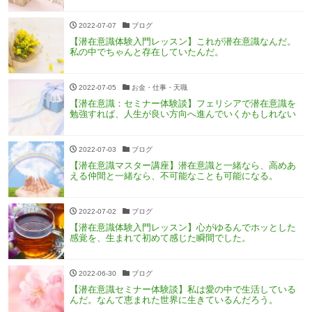
2022-07-07
ブログ
【潜在意識体験入門レッスン】これが潜在意識なんだ。
私の中でちゃんと存在していたんだ。
2022-07-05
お金・仕事・天職
【潜在意識：セミナー体験談】フェリシアで潜在意識を
勉強すれば、人生が良い方向へ進んでいくかもしれない
2022-07-03
ブログ
【潜在意識マスター講座】潜在意識と一緒なら、高めあ
える仲間と一緒なら、不可能なことも可能になる。
2022-07-02
ブログ
【潜在意識体験入門レッスン】心がゆるんでホッとした
感覚を、生まれて初めて感じた瞬間でした。
2022-06-30
ブログ
【潜在意識セミナー体験談】私は愛の中で生活している
んだ。なんて恵まれた世界に生きているんだろう。