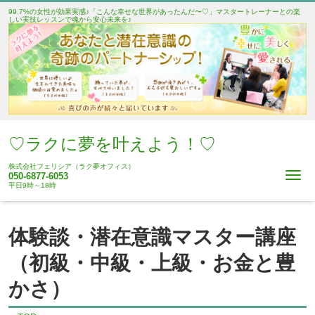
99.7%の女性が効果実感♪「こんな幸せな世界があったんだ〜♡」マスタートレーナーとの楽
しい実技レッスンで魂から安心未来を♪
♡ラクに夢を叶えよう！♡
株式会社フェリシア（ラク夢オフィス）
Me
050-6877-6053
平日9時～18時
体験談・潜在意識マスター講座
（初級・中級・上級・お金と豊
かさ）