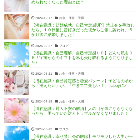
められなくなった理由とは？
2024-12-17
お金・仕事・天職
【潜在意識：結婚成就、自己肯定感UP】禁止令を手放し
たら、１０日後に昔好きだった彼からご飯に誘われ、５
か月後に結婚しました！
2024-09-27
ブログ
【潜在意識：自己理解、自己肯定感ＵＰ】どんな私もＯ
Ｋ！宇宙からのギフトを私も受け取れるようになりまし
た♪
2024-08-21
お金・仕事・天職
【潜在意識：自己肯定感と恋愛パターン】子どもの頃か
ら「消えたい」が、「生きてて楽しい！」Happyに♪
2024-07-18
お金・仕事・天職
【潜在意識：対人不安の解消】人の目が気にならなくな
ったら、困っていた対人トラブルがなくなりました！
2024-06-12
ブログ
【潜在意識：幸せ禁止令の解除】モヤモヤした人生が一