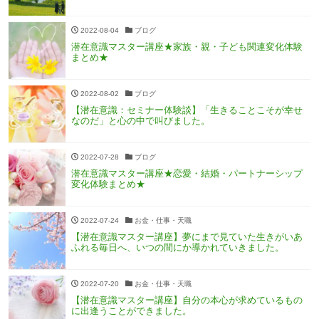
2022-08-04
ブログ
潜在意識マスター講座★家族・親・子ども関連変化体験
まとめ★
2022-08-02
ブログ
【潜在意識：セミナー体験談】「生きることこそが幸せ
なのだ」と心の中で叫びました。
2022-07-28
ブログ
潜在意識マスター講座★恋愛・結婚・パートナーシップ
変化体験まとめ★
2022-07-24
お金・仕事・天職
【潜在意識マスター講座】夢にまで見ていた生きがいあ
ふれる毎日へ、いつの間にか導かれていきました。
2022-07-20
お金・仕事・天職
【潜在意識マスター講座】自分の本心が求めているもの
に出逢うことができました。