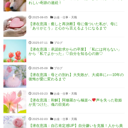
れしい奇跡の連続！
2025-08-05
お金・仕事・天職
【潜在意識：癒しと再決断】母に傷ついた私が、母に
「ありがとう」と心から言えるようになるまで
2025-07-11
ブログ
【潜在意識：承認欲求からの卒業】「私には何もない」
から「私でよかった」♡自分を知る心の旅♡
2025-05-09
ブログ
【潜在意識：母との別れ】大失敗が、大成幸に♪―10年の
後悔が愛に変わるまで
2025-03-23
お金・仕事・天職
【潜在意識：和解】阿修羅から極楽へ
声を失った歌姫
が見つけた、魂の目覚め
2025-02-03
お金・仕事・天職
【潜在意識：自己肯定感UP】自分嫌いを克服！人から責