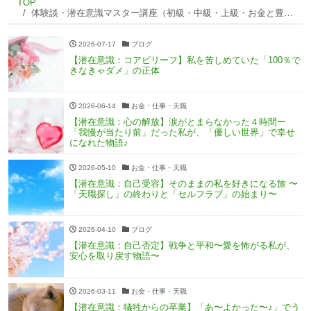
TOP
体験談・潜在意識マスター講座（初級・中級・上級・お金と豊かさ）
2026-07-17
ブログ
【潜在意識：コアビリーフ】私を苦しめていた「100％で
きなきゃダメ」の正体
2026-06-14
お金・仕事・天職
【潜在意識：心の解放】涙がとまらなかった４時間ー
「我慢が当たり前」だった私が、「優しい世界」で幸せ
になれた物語♪
2026-05-10
お金・仕事・天職
【潜在意識：自己受容】そのままの私を好きになる旅 〜
「天職探し」の終わりと「セルフラブ」の始まり〜
2026-04-10
ブログ
【潜在意識：自己否定】戦争と平和〜愛を怖がる私が、
安心を取り戻す物語〜
2026-03-11
お金・仕事・天職
【潜在意識：犠牲からの卒業】「あ〜よかった〜♪」でう