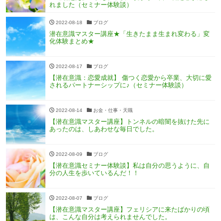
れました（セミナー体験談）
2022-08-18
ブログ
潜在意識マスター講座★「生きたまま生まれ変わる」変
化体験まとめ★
2022-08-17
ブログ
【潜在意識：恋愛成就】 傷つく恋愛から卒業、大切に愛
されるパートナーシップに♪（セミナー体験談）
2022-08-14
お金・仕事・天職
【潜在意識マスター講座】トンネルの暗闇を抜けた先に
あったのは、しあわせな毎日でした。
2022-08-09
ブログ
【潜在意識セミナー体験談】私は自分の思うように、自
分の人生を歩いているんだ！！
2022-08-07
ブログ
【潜在意識マスター講座】フェリシアに来たばかりの頃
は、こんな自分は考えられませんでした。