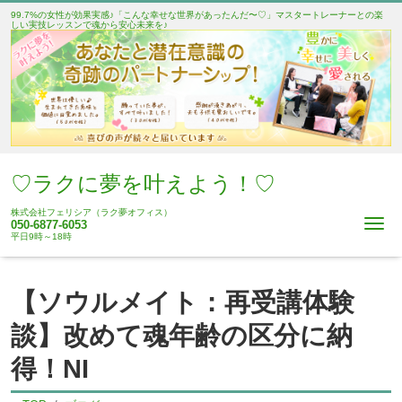
99.7%の女性が効果実感♪「こんな幸せな世界があったんだ〜♡」マスタートレーナーとの楽
しい実技レッスンで魂から安心未来を♪
♡ラクに夢を叶えよう！♡
株式会社フェリシア（ラク夢オフィス）
Me
050-6877-6053
平日9時～18時
【ソウルメイト：再受講体験
談】改めて魂年齢の区分に納
得！NI