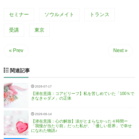
セミナー
ソウルメイト
トランス
受講
東京
« Prev
Next »
関連記事
2026-07-17
【潜在意識：コアビリーフ】私を苦しめていた「100％で
きなきゃダメ」の正体
2026-06-14
【潜在意識：心の解放】涙がとまらなかった４時間ー
「我慢が当たり前」だった私が、「優しい世界」で幸せ
になれた物語♪