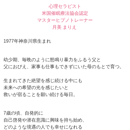
心理セラピスト
米国催眠療法協会認定
マスターヒプノトレーナー
月美 まりえ
1977年神奈川県生まれ
幼少期、毎晩のように怒鳴り暴力をふるう父と
父におびえ、家事も仕事もできずにいた母のもとで育つ。
生まれてきた絶望を感じ続ける中にも
未来への希望の光を感じたいと
救いが宿ることを願い続ける毎日。
7歳の頃、自発的に
自己啓発や潜在意識に興味を持ち始め、
どのような境遇の人でも幸せになれる