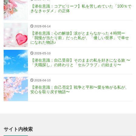
【潜在意識：コアビリーフ】私を苦しめていた「100％で
きなきゃダメ」の正体
2026-06-14
【潜在意識：心の解放】涙がとまらなかった４時間ー
「我慢が当たり前」だった私が、「優しい世界」で幸せ
になれた物語♪
2026-05-10
【潜在意識：自己受容】そのままの私を好きになる旅 〜
「天職探し」の終わりと「セルフラブ」の始まり〜
2026-04-10
【潜在意識：自己否定】戦争と平和〜愛を怖がる私が、
安心を取り戻す物語〜
サイト内検索