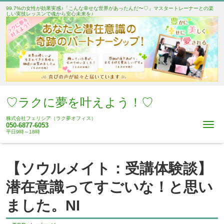
99.7%の女性が効果実感♪「こんな幸せな世界があったんだ〜♡」マスタートレーナーとの楽
しい実技レッスンで魂から安心未来を♪
♡ラクに夢を叶えよう！♡
株式会社フェリシア（ラク夢オフィス）
Me
050-6877-6053
平日9時～18時
【ソウルメイト：受講体験談】
潜在意識ってすごいな！と思い
ました。NI