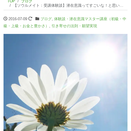
TOP
ブログ
【ソウルメイト：受講体験談】潜在意識ってすごいな！と思いました。NI
2016-07-09
ブログ
,
体験談・潜在意識マスター講座（初級・中
級・上級・お金と豊かさ）
,
引き寄せの法則・願望実現