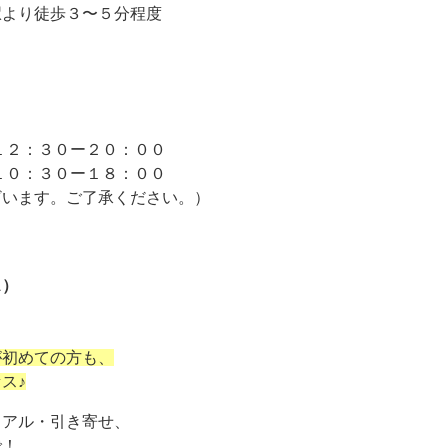
駅より徒歩３〜５分程度
１２：３０ー２０：００
１０：３０ー１８：００
ざいます。ご了承ください。）
ス）
が初めての方も、
ス♪
ュアル・引き寄せ、
で！