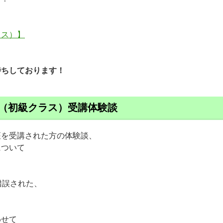
ラス）】
待ちしております！
（初級クラス）受講体験談
座を受講された方の体験談、
について
錯誤された、
わせて