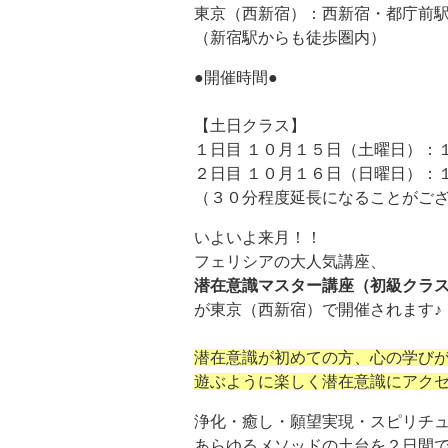
東京（西新宿）：西新宿・都庁前
（新宿駅からも徒歩圏内）
●開催時間●
【土日クラス】
１日目 １０月１５日（土曜日）：
２日目 １０月１６日（日曜日）：
（３０分程度延長になることがご
いよいよ来月！！
フェリシアの大人気講座、
潜在意識マスター講座（初級クラ
が東京（西新宿）で開催されます♪
潜在意識が初めての方、心の学び
遊ぶように楽しく潜在意識にアクセ
浄化・癒し・願望実現・スピリチ
あらゆるメソッドの土台を２日間