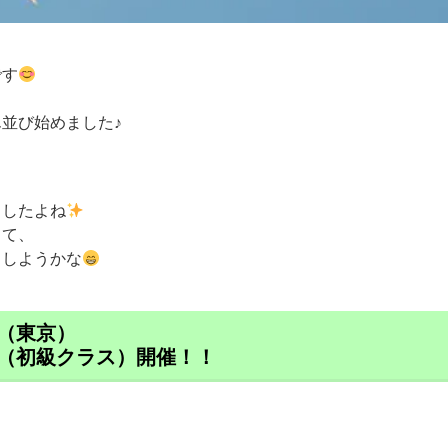
です
並び始めました♪
ましたよね
って、
もしようかな
（東京）
（初級クラス）開催！！