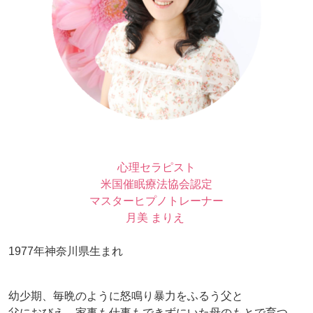
心理セラピスト
米国催眠療法協会認定
マスターヒプノトレーナー
月美 まりえ
1977年神奈川県生まれ
幼少期、毎晩のように怒鳴り暴力をふるう父と
父におびえ、家事も仕事もできずにいた母のもとで育つ。