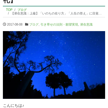
TOP
ブログ
【潜在意識：上級】「いのちの在り方」「人生の答え」に目覚める１０日間♪【東京２期修了御礼】
2017-08-08
ブログ
,
引き寄せの法則・願望実現
,
潜在意識
こんにちは♪