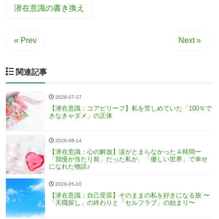
潜在意識の書き換え
« Prev
Next »
関連記事
2026-07-17
【潜在意識：コアビリーフ】私を苦しめていた「100％で
きなきゃダメ」の正体
2026-06-14
【潜在意識：心の解放】涙がとまらなかった４時間ー
「我慢が当たり前」だった私が、「優しい世界」で幸せ
になれた物語♪
2026-05-10
【潜在意識：自己受容】そのままの私を好きになる旅 〜
「天職探し」の終わりと「セルフラブ」の始まり〜