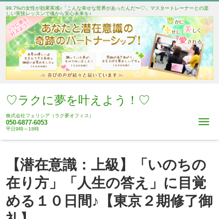
99.7%の女性が効果実感♪「こんな幸せな世界があったんだ〜♡」マスタートレーナーとの楽
しい実技レッスンで魂から安心未来を♪
♡ラクに夢を叶えよう！♡
株式会社フェリシア（ラク夢オフィス）
Me
050-6877-6053
平日9時～18時
【潜在意識：上級】「いのちの
在り方」「人生の答え」に目覚
める１０日間♪【東京２期修了御
礼】