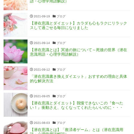
語・心理学用語解説）
2021-09-19
ブログ
【潜在意識とダイエット】カラダも心もラクにリラック
スして過ごせる毎日になりました
2021-09-14
ブログ
【潜在意識とは】冥途の旅について～死後の世界（潜在
意識用語・心理学用語解説）
2021-09-12
ブログ
「潜在意識書き換えダイエット」おすすめの理由と具体
的な解決方法
2021-09-05
ブログ
【潜在意識とダイエット】我慢できないこの『食べた
い！』衝動さえ、なくなってくれたらいいのに・・・
2021-08-03
ブログ
【潜在意識とは】「救済者ゲーム」とは（潜在意識用