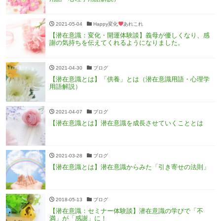
2021-05-04
Happy変化
あれこれ
【潜在意識：変化・開運体験談】義母が優しくなり、感
謝の気持ちを伝えてくれるようになりました。
2021-04-30
ブログ
【潜在意識とは】「供養」とは（潜在意識用語・心理学
用語解説）
2021-04-07
ブログ
【潜在意識とは】潜在意識を成長させていくこととは
2021-03-28
ブログ
【潜在意識とは】潜在意識からみた「引き寄せの法則」
2018-05-13
ブログ
【潜在意識：セミナー体験談】潜在意識の学びで「不
満」が「感謝」に！