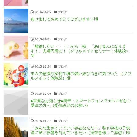
2016-01-05
ブログ
あけましておめでとうございます！NI
2015-12-31
ブログ
「離婚したい・・・」から一転、「あげまんになりま
す！」夫婦円満に！（ソウルメイトセミナー：体験談）
NI
2015-12-24
ブログ
主人の急激な変化で魂の強い結びつきに気づいた （ソウ
ルメイト：体験談）NI
2015-12-09
ブログ
●重要なお知らせ●携帯・スマートフォンでメルマガをご
愛読の方へ（受信設定のお願い）
2015-11-27
ブログ
「みんな生きていていい存在なんだ！」私も学校の子供
達に良い影響を与えていきたい（潜在意識：ご感想）NI