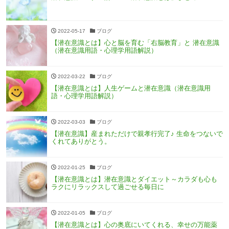
2022-05-17
ブログ
【潜在意識とは】心と脳を育む「右脳教育」と 潜在意識
（潜在意識用語・心理学用語解説）
2022-03-22
ブログ
【潜在意識とは】⼈⽣ゲームと潜在意識（潜在意識用
語・心理学用語解説）
2022-03-03
ブログ
【潜在意識】産まれただけで親孝行完了♪ 生命をつないで
くれてありがとう。
2022-01-25
ブログ
【潜在意識とは】潜在意識とダイエット～カラダも心も
ラクにリラックスして過ごせる毎日に
2022-01-05
ブログ
【潜在意識とは】心の奥底にいてくれる、幸せの万能薬