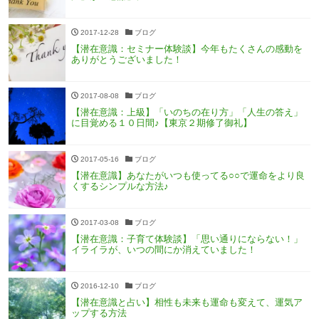
2017-12-28
ブログ
【潜在意識：セミナー体験談】今年もたくさんの感動を
ありがとうございました！
2017-08-08
ブログ
【潜在意識：上級】「いのちの在り方」「人生の答え」
に目覚める１０日間♪【東京２期修了御礼】
2017-05-16
ブログ
【潜在意識】あなたがいつも使ってる○○で運命をより良
くするシンプルな方法♪
2017-03-08
ブログ
【潜在意識：子育て体験談】「思い通りにならない！」
イライラが、いつの間にか消えていました！
2016-12-10
ブログ
【潜在意識と占い】相性も未来も運命も変えて、運気ア
ップする方法