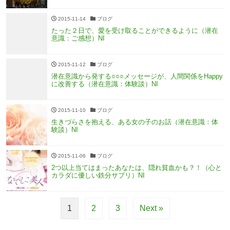
2015-11-14
ブログ
たった２日で、愛を受け取ることができるように（潜在
意識：ご感想）NI
2015-11-12
ブログ
潜在意識から発する○○○メッセージが、人間関係をHappy
に改善する（潜在意識：体験談）NI
2015-11-10
ブログ
生きづらさを抱える、ある女の子のお話（潜在意識：体
験談）NI
2015-11-06
ブログ
2つ以上当てはまったあなたは、隠れ貧血かも？！（心と
カラダに優しい鉄分サプリ）NI
1
2
3
Next »