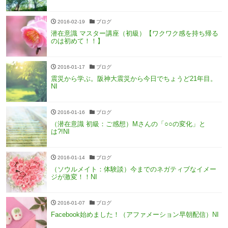
2016-02-19
ブログ
潜在意識 マスター講座（初級）【ワクワク感を持ち帰る
のは初めて！！】
2016-01-17
ブログ
震災から学ぶ。阪神大震災から今日でちょうど21年目。
NI
2016-01-16
ブログ
（潜在意識 初級：ご感想）Mさんの「○○の変化」と
は?!NI
2016-01-14
ブログ
（ソウルメイト：体験談）今までのネガティブなイメー
ジが激変！！NI
2016-01-07
ブログ
Facebook始めました！（アファメーション早朝配信）NI