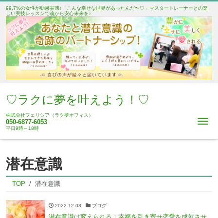
99.7%の女性が効果実感♪「こんな幸せな世界があったんだ〜♡」マスタートレーナーとの楽
しい実技レッスンで魂から安心未来を♪
♡ラクに夢を叶えよう！♡
株式会社フェリシア（ラク夢オフィス）
Me
050-6877-6053
平日9時～18時
潜在意識
TOP
潜在意識
2022-12-08
ブログ
潜在意識は変えられる！幸福を引き寄せ恋愛を成就させ