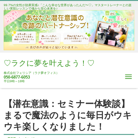
99.7%の女性が効果実感♪「こんな幸せな世界があったんだ〜♡」マスタートレーナーとの楽
しい実技レッスンで魂から安心未来を♪
♡ラクに夢を叶えよう！♡
株式会社フェリシア（ラク夢オフィス）
Me
050-6877-6053
平日9時～18時
【潜在意識：セミナー体験談】
まるで魔法のように毎日がウキ
ウキ楽しくなりました！