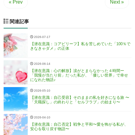
« Prev
Next »
関連記事
2026-07-17
【潜在意識：コアビリーフ】私を苦しめていた「100％で
きなきゃダメ」の正体
2026-06-14
【潜在意識：心の解放】涙がとまらなかった４時間ー
「我慢が当たり前」だった私が、「優しい世界」で幸せ
になれた物語♪
2026-05-10
【潜在意識：自己受容】そのままの私を好きになる旅 〜
「天職探し」の終わりと「セルフラブ」の始まり〜
2026-04-10
【潜在意識：自己否定】戦争と平和〜愛を怖がる私が、
安心を取り戻す物語〜