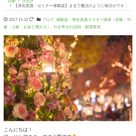
TOP
ブログ
【潜在意識：セミナー体験談】まるで魔法のように毎日がウキウキ楽しくなりました！
2017-11-22
ブログ
,
体験談・潜在意識マスター講座（初級・中
級・上級・お金と豊かさ）
,
引き寄せの法則・願望実現
こんにちは！