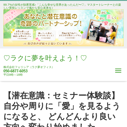
99.7%の女性が効果実感♪「こんな幸せな世界があったんだ〜♡」マスタートレーナーとの楽
しい実技レッスンで魂から安心未来を♪
♡ラクに夢を叶えよう！♡
株式会社フェリシア（ラク夢オフィス）
Me
050-6877-6053
平日9時～18時
【潜在意識：セミナー体験談】
自分や周りに「愛」を見るよう
になると、 どんどんより良い
方向へ変わり始めました。