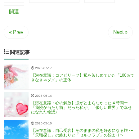
開運
« Prev
Next »
関連記事
2026-07-17
【潜在意識：コアビリーフ】私を苦しめていた「100％で
きなきゃダメ」の正体
2026-06-14
【潜在意識：心の解放】涙がとまらなかった４時間ー
「我慢が当たり前」だった私が、「優しい世界」で幸せ
になれた物語♪
2026-05-10
【潜在意識：自己受容】そのままの私を好きになる旅 〜
「天職探し」の終わりと「セルフラブ」の始まり〜