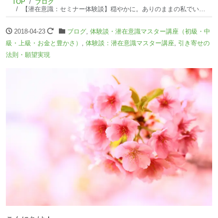
TOP
ブログ
【潜在意識：セミナー体験談】穏やかに。ありのままの私でいられるようになりました。
2018-04-23
ブログ
,
体験談・潜在意識マスター講座（初級・中
級・上級・お金と豊かさ）
,
体験談：潜在意識マスター講座
,
引き寄せの
法則・願望実現