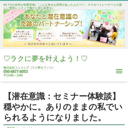
99.7%の女性が効果実感♪「こんな幸せな世界があったんだ〜♡」マスタートレーナーとの楽
しい実技レッスンで魂から安心未来を♪
♡ラクに夢を叶えよう！♡
株式会社フェリシア（ラク夢オフィス）
Me
050-6877-6053
平日9時～18時
【潜在意識：セミナー体験談】
穏やかに。ありのままの私でい
られるようになりました。