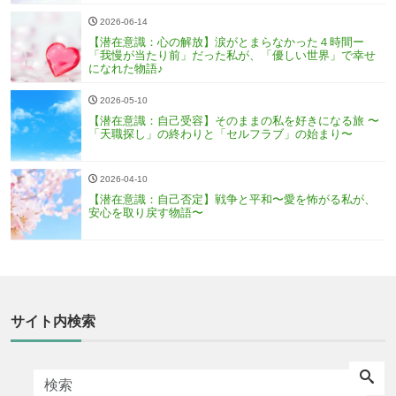
2026-06-14
【潜在意識：心の解放】涙がとまらなかった４時間ー
「我慢が当たり前」だった私が、「優しい世界」で幸せ
になれた物語♪
2026-05-10
【潜在意識：自己受容】そのままの私を好きになる旅 〜
「天職探し」の終わりと「セルフラブ」の始まり〜
2026-04-10
【潜在意識：自己否定】戦争と平和〜愛を怖がる私が、
安心を取り戻す物語〜
サイト内検索