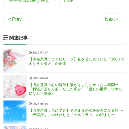
潜在意識の書き換え
開運
« Prev
Next »
関連記事
2026-07-17
【潜在意識：コアビリーフ】私を苦しめていた「100％で
きなきゃダメ」の正体
2026-06-14
【潜在意識：心の解放】涙がとまらなかった４時間ー
「我慢が当たり前」だった私が、「優しい世界」で幸せ
になれた物語♪
2026-05-10
【潜在意識：自己受容】そのままの私を好きになる旅 〜
「天職探し」の終わりと「セルフラブ」の始まり〜