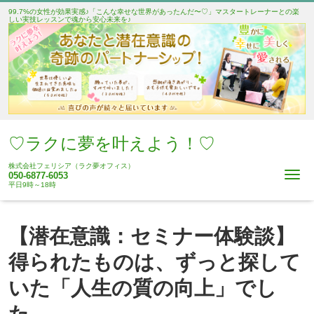
99.7%の女性が効果実感♪「こんな幸せな世界があったんだ〜♡」マスタートレーナーとの楽
しい実技レッスンで魂から安心未来を♪
♡ラクに夢を叶えよう！♡
株式会社フェリシア（ラク夢オフィス）
Me
050-6877-6053
平日9時～18時
【潜在意識：セミナー体験談】
得られたものは、ずっと探して
いた「人生の質の向上」でし
た。