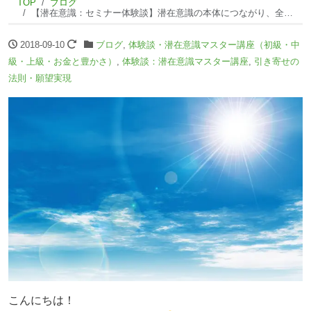
TOP
ブログ
【潜在意識：セミナー体験談】潜在意識の本体につながり、全ての学びがつながりました！
2018-09-10
ブログ
,
体験談・潜在意識マスター講座（初級・中
級・上級・お金と豊かさ）
,
体験談：潜在意識マスター講座
,
引き寄せの
法則・願望実現
こんにちは！