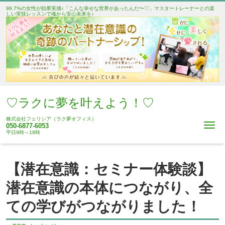
99.7%の女性が効果実感♪「こんな幸せな世界があったんだ〜♡」マスタートレーナーとの楽
しい実技レッスンで魂から安心未来を♪
♡ラクに夢を叶えよう！♡
株式会社フェリシア（ラク夢オフィス）
Me
050-6877-6053
平日9時～18時
【潜在意識：セミナー体験談】
潜在意識の本体につながり、全
ての学びがつながりました！