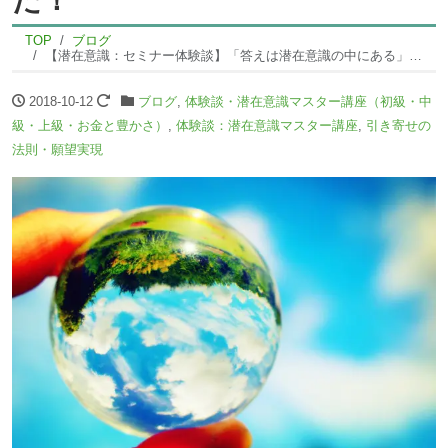
TOP
ブログ
【潜在意識：セミナー体験談】「答えは潜在意識の中にある」ますます楽しくなってきました！
2018-10-12
ブログ
,
体験談・潜在意識マスター講座（初級・中
級・上級・お金と豊かさ）
,
体験談：潜在意識マスター講座
,
引き寄せの
法則・願望実現