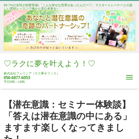
99.7%の女性が効果実感♪「こんな幸せな世界があったんだ〜♡」マスタートレーナーとの楽
しい実技レッスンで魂から安心未来を♪
♡ラクに夢を叶えよう！♡
株式会社フェリシア（ラク夢オフィス）
Me
050-6877-6053
平日9時～18時
【潜在意識：セミナー体験談】
「答えは潜在意識の中にある」
ますます楽しくなってきまし
た！