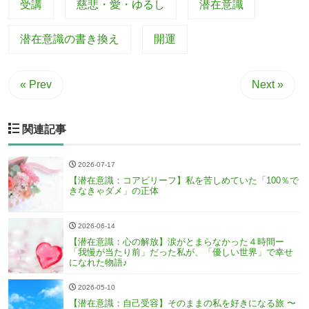
受講
慈悲・愛・ゆるし
潜在意識
潜在意識の書き換え
開運
« Prev
Next »
関連記事
2026-07-17
【潜在意識：コアビリーフ】私を苦しめていた「100％で
きなきゃダメ」の正体
2026-06-14
【潜在意識：心の解放】涙がとまらなかった４時間ー
「我慢が当たり前」だった私が、「優しい世界」で幸せ
になれた物語♪
2026-05-10
【潜在意識：自己受容】そのままの私を好きになる旅 〜