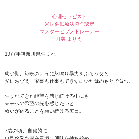
心理セラピスト
米国催眠療法協会認定
マスターヒプノトレーナー
月美 まりえ
1977年神奈川県生まれ
幼少期、毎晩のように怒鳴り暴力をふるう父と
父におびえ、家事も仕事もできずにいた母のもとで育つ。
生まれてきた絶望を感じ続ける中にも
未来への希望の光を感じたいと
救いが宿ることを願い続ける毎日。
7歳の頃、自発的に
自己啓発や潜在意識に興味を持ち始め、