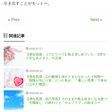
引き出すことがモットー。
« Prev
Next »
関連記事
2026-07-17
【潜在意識：コアビリーフ】私を苦しめていた「100％
できなきゃダメ」の正体
2026-06-14
【潜在意識：心の解放】涙がとまらなかった４時間ー
「我慢が当たり前」だった私が、「優しい世界」で幸せ
になれた物語♪
2026-05-10
【潜在意識：自己受容】そのままの私を好きになる旅 〜
「天職探し」の終わりと「セルフラブ」の始まり〜