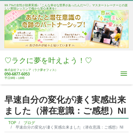
99.7%の女性が効果実感♪「こんな幸せな世界があったんだ〜♡」マスタートレーナーとの楽
しい実技レッスンで魂から安心未来を♪
♡ラクに夢を叶えよう！♡
株式会社フェリシア（ラク夢オフィス）
Me
050-6877-6053
平日9時～18時
早速自分の変化が凄く実感出来
ました（潜在意識：ご感想）NI
TOP
ブログ
早速自分の変化が凄く実感出来ました（潜在意識：ご感想）NI