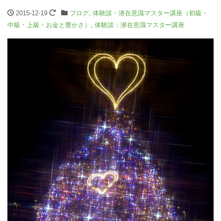
2015-12-19
ブログ
,
体験談・潜在意識マスター講座（初級・
中級・上級・お金と豊かさ）
,
体験談：潜在意識マスター講座