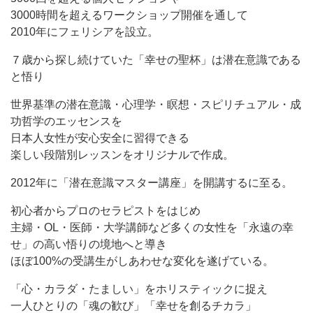
3000時間を超えるワークショップ開催を通して
2010年にフェリシアを設立。
７歳から探し続けていた「幸せの聖杯」は潜在意識である
と悟り
世界基準の潜在意識・心理学・瞑想・スピリチュアル・成
功哲学のエッセンスを
日本人女性が安心安全に習得できる
楽しい段階別レッスンをオリジナルで作成。
2012年に「潜在意識マスター講座」を開講するに至る。
初心者からプロのセラピストをはじめ
主婦・OL・医師・大学講師など多くの女性を「永遠の幸
せ」の高い悟りの境地へと導き
ほぼ100%の受講生がしあわせな変化を遂げている。
「心・カラダ・たましい」をホリスティックに捉え
一人ひとりの「魂の歓び」「幸せを創るチカラ」