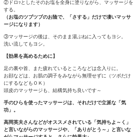
②ドロｯとしたそのお塩を全身に塗りながら、マッサージを
する。
（お塩のツブツブのお陰で、「さする」だけで凄いマッサ
ージになります）
③マッサージの後は、そのまま湯ぶねに入ってもヨシ。
洗い流してもヨシ。
【効果を高めるために】
足の裏や首、また疲れているところなどは念入りに。
お顔などは、お肌の調子をみながら無理せずに（ツボだけ
にするなどもＯＫ）
頭皮のマッサージも、結構気持ち良いです～
手のひらを使ったマッサージは、それだけで立派な「気
功」。
高岡英夫さんなどがオススメされている「気持ちよ～く」
と言いながらのマッサージや、「ありがとう～」と言いな
がらマッサージすると、さらに効果大♪