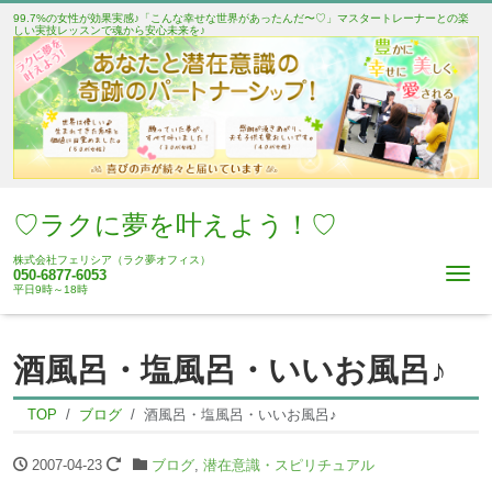
99.7%の女性が効果実感♪「こんな幸せな世界があったんだ〜♡」マスタートレーナーとの楽
しい実技レッスンで魂から安心未来を♪
♡ラクに夢を叶えよう！♡
株式会社フェリシア（ラク夢オフィス）
Me
050-6877-6053
平日9時～18時
酒風呂・塩風呂・いいお風呂♪
TOP
ブログ
酒風呂・塩風呂・いいお風呂♪
2007-04-23
ブログ
,
潜在意識・スピリチュアル