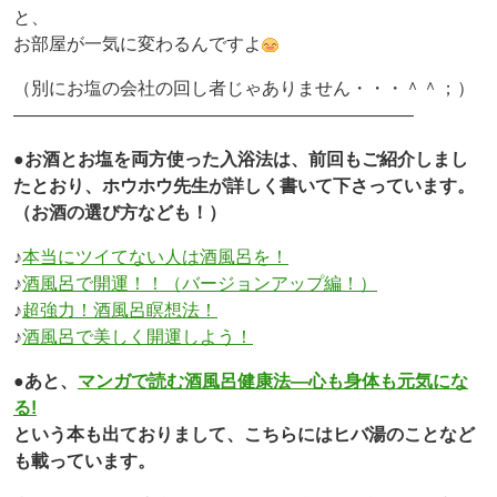
と、
お部屋が一気に変わるんですよ
（別にお塩の会社の回し者じゃありません・・・＾＾；）
——————————————————————–
●お酒とお塩を両方使った入浴法は、前回もご紹介しまし
たとおり、ホウホウ先生が詳しく書いて下さっています。
（お酒の選び方なども！）
♪
本当にツイてない人は酒風呂を！
♪
酒風呂で開運！！（バージョンアップ編！）
♪
超強力！酒風呂瞑想法！
♪
酒風呂で美しく開運しよう！
●あと、
マンガで読む酒風呂健康法―心も身体も元気にな
る!
という本も出ておりまして、こちらにはヒバ湯のことなど
も載っています。