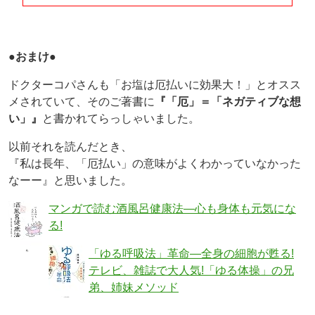
●おまけ●
ドクターコパさんも「お塩は厄払いに効果大！」とオスス
メされていて、そのご著書に
『「厄」＝「ネガティブな想
い」』
と書かれてらっしゃいました。
以前それを読んだとき、
『私は長年、「厄払い」の意味がよくわかっていなかった
なーー』と思いました。
マンガで読む酒風呂健康法―心も身体も元気にな
る!
「ゆる呼吸法」革命―全身の細胞が甦る!
テレビ、雑誌で大人気!「ゆる体操」の兄
弟、姉妹メソッド