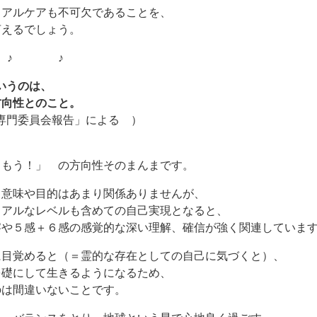
ュアルケアも不可欠であることを、
言えるでしょう。
♪ ♪
いうのは、
方向性とのこと。
専門委員会報告」による ）
る
しもう！」 の方向性そのまんまです。
る意味や目的はあまり関係ありませんが、
ュアルなレベルも含めての自己実現となると、
察や５感＋６感の感覚的な深い理解、確信が強く関連していま
に目覚めると（＝霊的な存在としての自己に気づくと）、
を礎にして生きるようになるため、
のは間違いないことです。