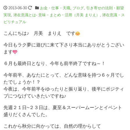
2013-06-30
お金・仕事・天職
,
ブログ
,
引き寄せの法則・願望
実現
,
潜在意識とは- 意味・まとめ・活用（月美 まりえ）
,
潜在意識・ス
ピリチュアル
こんにちは♪ 月美 まりえ です
今日もラク夢に遊びに来て下さり本当にありがとうござい
ます
６月も最終日となり、今年も前半終了ですね～！
今年前半、あなたにとって、どんな意味を持つ６ヶ月でし
たでしょうか！？
今夜は、今年前半をゆったりと振り返り、後半にポジティ
ブにつなげていきたいですね♪
先週２１日~２３日は、夏至＆スーパームーンとイベント
盛りだくさんでした。
これから秋分に向かっては、自然の理からして