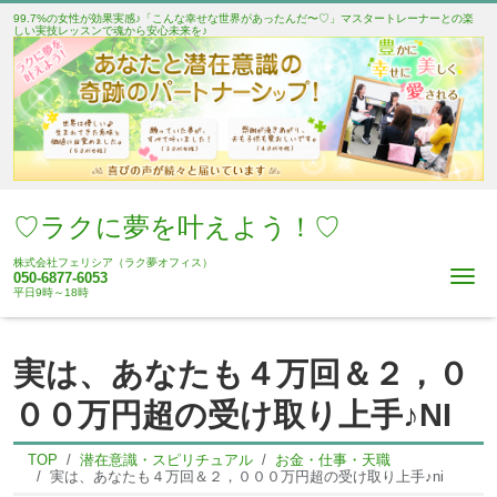
99.7%の女性が効果実感♪「こんな幸せな世界があったんだ〜♡」マスタートレーナーとの楽
しい実技レッスンで魂から安心未来を♪
♡ラクに夢を叶えよう！♡
株式会社フェリシア（ラク夢オフィス）
Me
050-6877-6053
平日9時～18時
実は、あなたも４万回＆２，０
００万円超の受け取り上手♪NI
TOP
潜在意識・スピリチュアル
お金・仕事・天職
実は、あなたも４万回＆２，０００万円超の受け取り上手♪ni