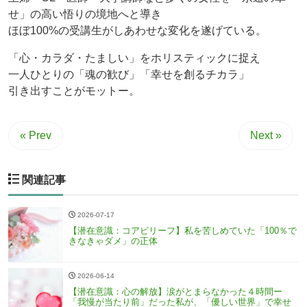
せ」の高い悟りの境地へと導き
ほぼ100%の受講生がしあわせな変化を遂げている。
「心・カラダ・たましい」をホリスティックに捉え
一人ひとりの「魂の歓び」「幸せを創るチカラ」
引き出すことがモットー。
« Prev
Next »
関連記事
2026-07-17
【潜在意識：コアビリーフ】私を苦しめていた「100％で
きなきゃダメ」の正体
2026-06-14
【潜在意識：心の解放】涙がとまらなかった４時間ー
「我慢が当たり前」だった私が、「優しい世界」で幸せ