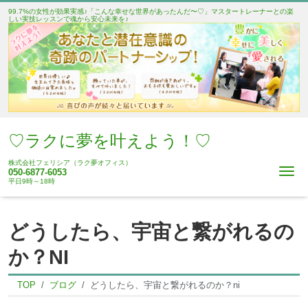
99.7%の女性が効果実感♪「こんな幸せな世界があったんだ〜♡」マスタートレーナーとの楽
しい実技レッスンで魂から安心未来を♪
♡ラクに夢を叶えよう！♡
株式会社フェリシア（ラク夢オフィス）
Me
050-6877-6053
平日9時～18時
どうしたら、宇宙と繋がれるの
か？NI
TOP
ブログ
どうしたら、宇宙と繋がれるのか？ni