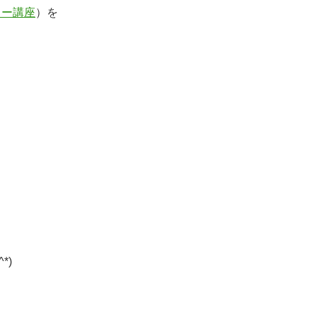
ター講座
）を
*)