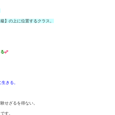
、
中級】の上に位置するクラス。
ける
に生きる。
体験せざるを得ない。
スです。