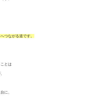
トへつながる道です。
ることは
が、
土台に、