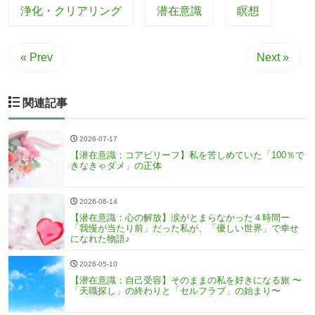
浄化・クリアリング
潜在意識
瞑想
« Prev
Next »
関連記事
2026-07-17
【潜在意識：コアビリーフ】私を苦しめていた「100％で
きなきゃダメ」の正体
2026-06-14
【潜在意識：心の解放】涙がとまらなかった４時間ー
「我慢が当たり前」だった私が、「優しい世界」で幸せ
になれた物語♪
2026-05-10
【潜在意識：自己受容】そのままの私を好きになる旅 〜
「天職探し」の終わりと「セルフラブ」の始まり〜