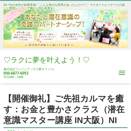
99.7%の女性が効果実感♪「こんな幸せな世界があったんだ〜♡」マスタートレーナーとの楽
しい実技レッスンで魂から安心未来を♪
♡ラクに夢を叶えよう！♡
株式会社フェリシア（ラク夢オフィス）
Me
050-6877-6053
平日9時～18時
【開催御礼】ご先祖カルマを癒
す：お金と豊かさクラス（潜在
意識マスター講座 IN大阪）NI