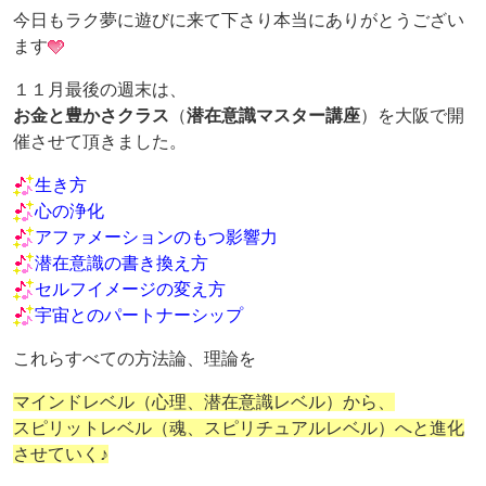
今日もラク夢に遊びに来て下さり本当にありがとうござい
ます
１１月最後の週末は、
お金と豊かさクラス
（
潜在意識マスター講座
）を大阪で開
催させて頂きました。
生き方
心の浄化
アファメーションのもつ影響力
潜在意識の書き換え方
セルフイメージの変え方
宇宙とのパートナーシップ
これらすべての方法論、理論を
マインドレベル（心理、潜在意識レベル）から、
スピリットレベル（魂、スピリチュアルレベル）へと進化
させていく♪