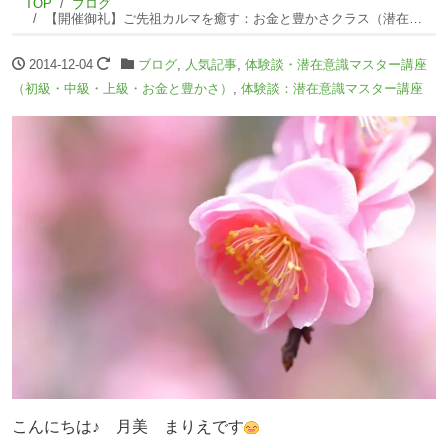
TOP
ブログ
【開催御礼】ご先祖カルマを癒す：お金と豊かさクラス（潜在意識マスター講座 in大阪）NI
2014-12-04
ブログ
,
人気記事
,
体験談・潜在意識マスター講座
（初級・中級・上級・お金と豊かさ）
,
体験談：潜在意識マスター講座
こんにちは♪ 月美 まりえです