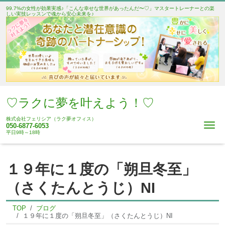
99.7%の女性が効果実感♪「こんな幸せな世界があったんだ〜♡」マスタートレーナーとの楽
しい実技レッスンで魂から安心未来を♪
♡ラクに夢を叶えよう！♡
株式会社フェリシア（ラク夢オフィス）
Me
050-6877-6053
平日9時～18時
１９年に１度の「朔旦冬至」
（さくたんとうじ）NI
TOP
ブログ
１９年に１度の「朔旦冬至」（さくたんとうじ）NI