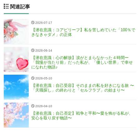
関連記事
2026-07-17
【潜在意識：コアビリーフ】私を苦しめていた「100％で
きなきゃダメ」の正体
2026-06-14
【潜在意識：心の解放】涙がとまらなかった４時間ー
「我慢が当たり前」だった私が、「優しい世界」で幸せ
になれた物語♪
2026-05-10
【潜在意識：自己受容】そのままの私を好きになる旅 〜
「天職探し」の終わりと「セルフラブ」の始まり〜
2026-04-10
【潜在意識：自己否定】戦争と平和〜愛を怖がる私が、
安心を取り戻す物語〜