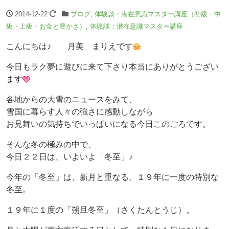
2014-12-22
ブログ
,
体験談・潜在意識マスター講座（初級・中
級・上級・お金と豊かさ）
,
体験談：潜在意識マスター講座
こんにちは♪ 月美 まりえです
今日もラク夢に遊びに来て下さり本当にありがとうござい
ます
各地からの大雪のニュースをみて、
雪国に暮らす人々の強さに感動しながら
お見舞いの気持ちでいっぱいになる今日このごろです。
そんな冬の極みの中で、
今日２２日は、いよいよ「冬至」♪
今年の「冬至」は、新月と重なる、１９年に一度の特別な
冬至。
１９年に１度の「朔旦冬至」（さくたんとうじ）。