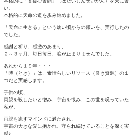
本格的に「菩提心誓願」（ぼだいしんせいがん）を天に誓
い、
本格的に天命の道を歩み始めました。
「天命に生きる」という幼い頃からの願いを、実行したの
でした。
感謝と祈り、感激のあまり、
２～３ヶ月、毎日毎日、涙が止まりませんでした。
あれから１９年・・・
「時（とき）」は、素晴らしいリソース（良き資源）の１
つだと実感します。
子供の頃、
両親を殺したいと憎み、宇宙を恨み、この世を呪っていた
私が、
両親を癒すマインドに満たされ、
宇宙の大きな愛に抱かれ、守られ続けていることを深く実
感♪