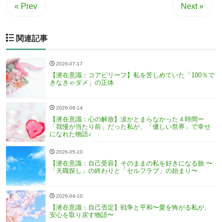
« Prev
Next »
関連記事
2026-07-17
【潜在意識：コアビリーフ】私を苦しめていた「100％で
きなきゃダメ」の正体
2026-06-14
【潜在意識：心の解放】涙がとまらなかった４時間ー
「我慢が当たり前」だった私が、「優しい世界」で幸せ
になれた物語♪
2026-05-10
【潜在意識：自己受容】そのままの私を好きになる旅 〜
「天職探し」の終わりと「セルフラブ」の始まり〜
2026-04-10
【潜在意識：自己否定】戦争と平和〜愛を怖がる私が、
安心を取り戻す物語〜