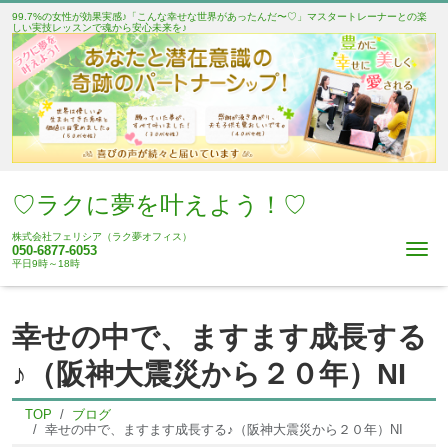
99.7%の女性が効果実感♪「こんな幸せな世界があったんだ〜♡」マスタートレーナーとの楽
しい実技レッスンで魂から安心未来を♪
♡ラクに夢を叶えよう！♡
株式会社フェリシア（ラク夢オフィス）
Me
050-6877-6053
平日9時～18時
幸せの中で、ますます成長する
♪（阪神大震災から２０年）NI
TOP
ブログ
幸せの中で、ますます成長する♪（阪神大震災から２０年）NI