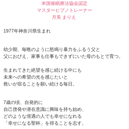
米国催眠療法協会認定
マスターヒプノトレーナー
月美 まりえ
1977年神奈川県生まれ
幼少期、毎晩のように怒鳴り暴力をふるう父と
父におびえ、家事も仕事もできずにいた母のもとで育つ。
生まれてきた絶望を感じ続ける中にも
未来への希望の光を感じたいと
救いが宿ることを願い続ける毎日。
7歳の頃、自発的に
自己啓発や潜在意識に興味を持ち始め、
どのような境遇の人でも幸せになれる
「幸せになる聖杯」を得ることを志す。