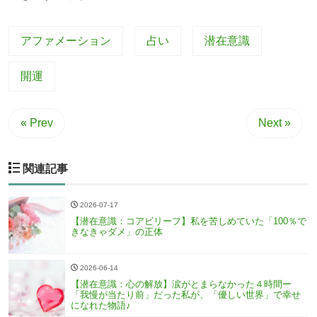
アファメーション
占い
潜在意識
開運
« Prev
Next »
関連記事
2026-07-17
【潜在意識：コアビリーフ】私を苦しめていた「100％で
きなきゃダメ」の正体
2026-06-14
【潜在意識：心の解放】涙がとまらなかった４時間ー
「我慢が当たり前」だった私が、「優しい世界」で幸せ
になれた物語♪