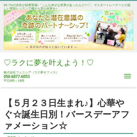
99.7%の女性が効果実感♪「こんな幸せな世界があったんだ〜♡」マスタートレーナーとの楽
しい実技レッスンで魂から安心未来を♪
♡ラクに夢を叶えよう！♡
株式会社フェリシア（ラク夢オフィス）
Me
050-6877-6053
平日9時～18時
【５月２３日生まれ♪】心華や
ぐ☆誕生日別！バースデーアフ
ァメーション☆