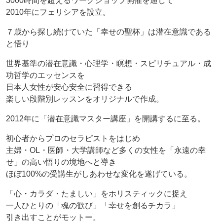
3000時間を超えるワークショップ開催を通して
2010年にフェリシアを設立。
７歳から探し続けていた「幸せの聖杯」は潜在意識である
と悟り
世界基準の潜在意識・心理学・瞑想・スピリチュアル・成
功哲学のエッセンスを
日本人女性が安心安全に習得できる
楽しい段階別レッスンをオリジナルで作成。
2012年に「潜在意識マスター講座」を開講するに至る。
初心者からプロのセラピストをはじめ
主婦・OL・医師・大学講師など多くの女性を「永遠の幸
せ」の高い悟りの境地へと導き
ほぼ100%の受講生がしあわせな変化を遂げている。
「心・カラダ・たましい」をホリスティックに捉え
一人ひとりの「魂の歓び」「幸せを創るチカラ」
引き出すことがモットー。