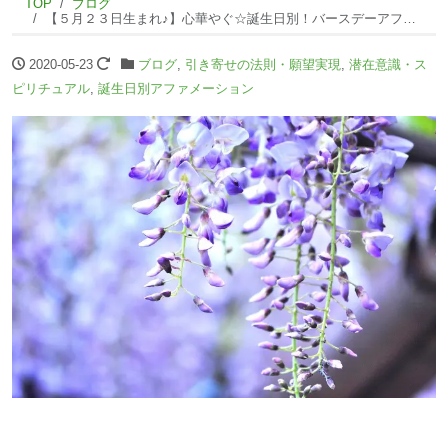
TOP
ブログ
【５月２３日生まれ♪】心華やぐ☆誕生日別！バースデーアファメーション☆
2020-05-23
ブログ
,
引き寄せの法則・願望実現
,
潜在意識・ス
ピリチュアル
,
誕生日別アファメーション