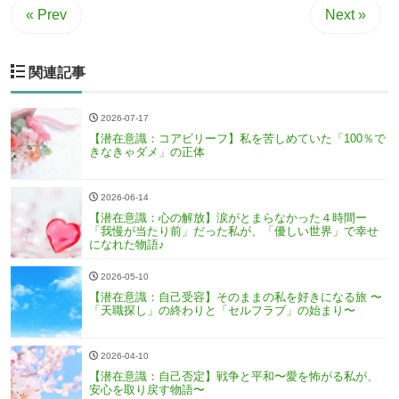
« Prev
Next »
関連記事
2026-07-17
【潜在意識：コアビリーフ】私を苦しめていた「100％で
きなきゃダメ」の正体
2026-06-14
【潜在意識：心の解放】涙がとまらなかった４時間ー
「我慢が当たり前」だった私が、「優しい世界」で幸せ
になれた物語♪
2026-05-10
【潜在意識：自己受容】そのままの私を好きになる旅 〜
「天職探し」の終わりと「セルフラブ」の始まり〜
2026-04-10
【潜在意識：自己否定】戦争と平和〜愛を怖がる私が、
安心を取り戻す物語〜