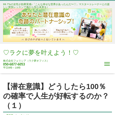
99.7%の女性が効果実感♪「こんな幸せな世界があったんだ〜♡」マスタートレーナーとの楽
しい実技レッスンで魂から安心未来を♪
♡ラクに夢を叶えよう！♡
株式会社フェリシア（ラク夢オフィス）
Me
050-6877-6053
平日9時～18時
【潜在意識】どうしたら100％
の確率で人生が好転するのか？
（１）