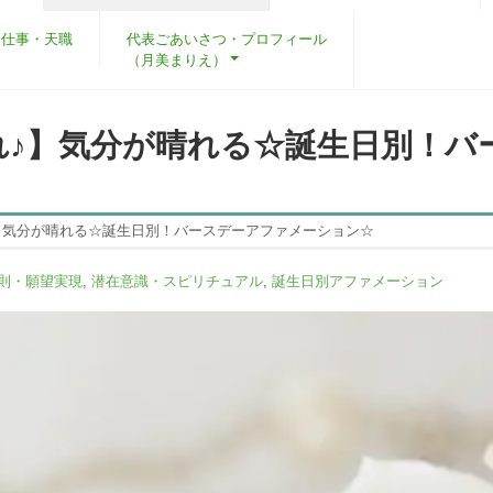
・仕事・天職
代表ごあいさつ・プロフィール
（月美まりえ）
れ♪】気分が晴れる☆誕生日別！バ
】気分が晴れる☆誕生日別！バースデーアファメーション☆
則・願望実現
,
潜在意識・スピリチュアル
,
誕生日別アファメーション