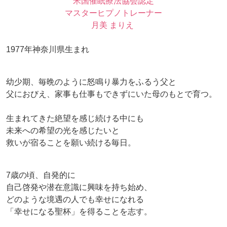
米国催眠療法協会認定
マスターヒプノトレーナー
月美 まりえ
1977年神奈川県生まれ
幼少期、毎晩のように怒鳴り暴力をふるう父と
父におびえ、家事も仕事もできずにいた母のもとで育つ。
生まれてきた絶望を感じ続ける中にも
未来への希望の光を感じたいと
救いが宿ることを願い続ける毎日。
7歳の頃、自発的に
自己啓発や潜在意識に興味を持ち始め、
どのような境遇の人でも幸せになれる
「幸せになる聖杯」を得ることを志す。