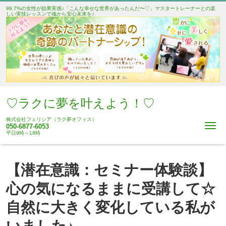
99.7%の女性が効果実感♪「こんな幸せな世界があったんだ〜♡」マスタートレーナーとの楽
しい実技レッスンで魂から安心未来を♪
♡ラクに夢を叶えよう！♡
株式会社フェリシア（ラク夢オフィス）
Me
050-6877-6053
平日9時～18時
【潜在意識：セミナー体験談】
心の気になるままに受講して☆
自然に大きく変化している私が
いました♪