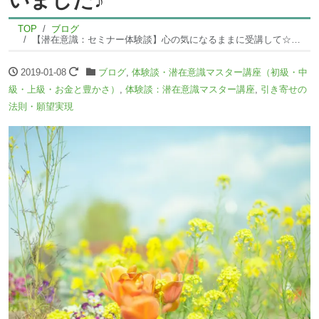
TOP
ブログ
【潜在意識：セミナー体験談】心の気になるままに受講して☆自然に大きく変化している私がいました♪
2019-01-08
ブログ
,
体験談・潜在意識マスター講座（初級・中
級・上級・お金と豊かさ）
,
体験談：潜在意識マスター講座
,
引き寄せの
法則・願望実現