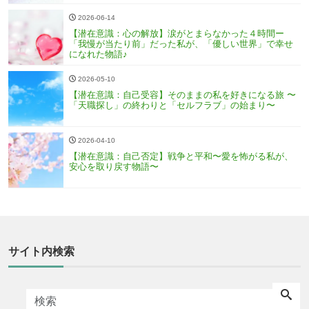
2026-06-14
【潜在意識：心の解放】涙がとまらなかった４時間ー
「我慢が当たり前」だった私が、「優しい世界」で幸せ
になれた物語♪
2026-05-10
【潜在意識：自己受容】そのままの私を好きになる旅 〜
「天職探し」の終わりと「セルフラブ」の始まり〜
2026-04-10
【潜在意識：自己否定】戦争と平和〜愛を怖がる私が、
安心を取り戻す物語〜
サイト内検索