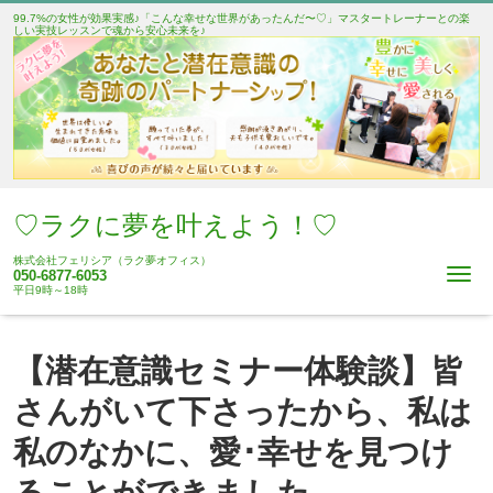
99.7%の女性が効果実感♪「こんな幸せな世界があったんだ〜♡」マスタートレーナーとの楽
しい実技レッスンで魂から安心未来を♪
♡ラクに夢を叶えよう！♡
株式会社フェリシア（ラク夢オフィス）
Me
050-6877-6053
平日9時～18時
【潜在意識セミナー体験談】皆
さんがいて下さったから、私は
私のなかに、愛･幸せを見つけ
ることができました。