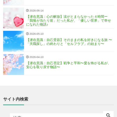
2026-06-14
【潜在意識：心の解放】涙がとまらなかった４時間ー
「我慢が当たり前」だった私が、「優しい世界」で幸せ
になれた物語♪
2026-05-10
【潜在意識：自己受容】そのままの私を好きになる旅 〜
「天職探し」の終わりと「セルフラブ」の始まり〜
2026-04-10
【潜在意識：自己否定】戦争と平和〜愛を怖がる私が、
安心を取り戻す物語〜
サイト内検索