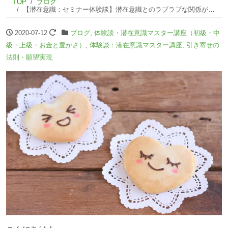
TOP
ブログ
【潜在意識：セミナー体験談】潜在意識とのラブラブな関係が本当に大切だと実感しました！
2020-07-12
ブログ
,
体験談・潜在意識マスター講座（初級・中
級・上級・お金と豊かさ）
,
体験談：潜在意識マスター講座
,
引き寄せの
法則・願望実現