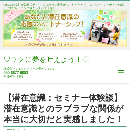
99.7%の女性が効果実感♪「こんな幸せな世界があったんだ〜♡」マスタートレーナーとの楽
しい実技レッスンで魂から安心未来を♪
♡ラクに夢を叶えよう！♡
株式会社フェリシア（ラク夢オフィス）
Me
050-6877-6053
平日9時～18時
【潜在意識：セミナー体験談】
潜在意識とのラブラブな関係が
本当に大切だと実感しました！