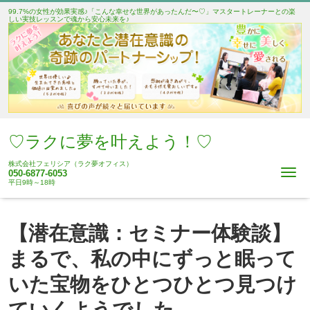
99.7%の女性が効果実感♪「こんな幸せな世界があったんだ〜♡」マスタートレーナーとの楽
しい実技レッスンで魂から安心未来を♪
♡ラクに夢を叶えよう！♡
株式会社フェリシア（ラク夢オフィス）
Me
050-6877-6053
平日9時～18時
【潜在意識：セミナー体験談】
まるで、私の中にずっと眠って
いた宝物をひとつひとつ見つけ
ていくようでした。