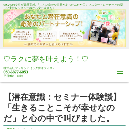
99.7%の女性が効果実感♪「こんな幸せな世界があったんだ〜♡」マスタートレーナーとの楽
しい実技レッスンで魂から安心未来を♪
♡ラクに夢を叶えよう！♡
株式会社フェリシア（ラク夢オフィス）
Me
050-6877-6053
平日9時～18時
【潜在意識：セミナー体験談】
「生きることこそが幸せなの
だ」と心の中で叫びました。